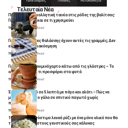
Τελευταία Νέα
Πολλοί βάζουν κολλητική ταινία στις ρόδες της βαλίτσας:
Γιατί το κάνουν και σε τι χρησιμεύει
Thali Ombre
4 Min Read
Γιατί οι πετσέτες θαλάσσης έχουν αυτές τις γραμμές; Δεν
είναι μόνο για διακόσμηση
Thali Ombre
5 Min Read
Γιατί βάζουν αλουμινόχαρτο κάτω από τις γλάστρες – Το
απλό κόλπο και τι προσφέρει στα φυτά
Thali Ombre
4 Min Read
Έτοιμο παγωτό σε 5 λεπτά με πάγο και αλάτι – Πώς να
μετατρέψετε το γάλα σε σπιτικό παγωτό χωρίς
παγωτομηχανή
Thali Ombre
4 Min Read
10 φορές ποιο νόστιμο λευκό ρύζι με ένα μόνο υλικό που θα
το απογειώσει στους γευστικούς σας κάλυκες