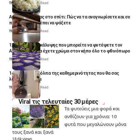
Thali Ombre
4 Min Read
Αυγά κατσαρίδας στο σπίτι: Πώς να τα αναγνωρίσετε και σε
ποια σημεία πρέπει να ψάξετε
Thali Ombre
4 Min Read
12 φυτά εδαφοκάλυψης που μπορείτε να φυτέψετε τον
Αύγουστο για να έχετε χρώμα στον κήπο όλο το φθινόπωρο
Thali Ombre
7 Min Read
14 πανέξυπνα κόλπα της καθημερινότητας που θα σας
λύσουν τα χέρια
Thali Ombre
6 Min Read
Viral τις τελευταίες 30 μέρες
Τα φυτεύεις μια φορά και
ανθίζουν για χρόνια: 10
φυτά που μεγαλώνουν μόνα
τους ξανά και ξανά
18.6k views