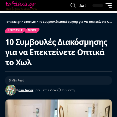
Aa
Toftiaxa.gr
>
Lifestyle
>
10 Συμβουλές Διακόσμησης για να Επεκτείνετε Οπτικά το Χωλ
LIFESTYLE
NEWS
10 Συμβουλές Διακόσμησης
για να Επεκτείνετε Οπτικά
το Χωλ
5 Min Read
By
Jim Taylor
Πριν 5 έτη
7 Views
Πριν 2 έτη