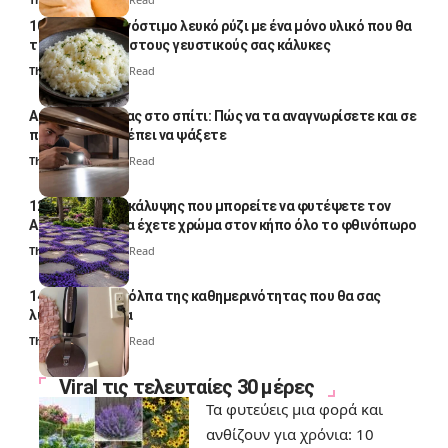
10 φορές ποιο νόστιμο λευκό ρύζι με ένα μόνο υλικό που θα
το απογειώσει στους γευστικούς σας κάλυκες
Thali Ombre
4 Min Read
Αυγά κατσαρίδας στο σπίτι: Πώς να τα αναγνωρίσετε και σε
ποια σημεία πρέπει να ψάξετε
Thali Ombre
4 Min Read
12 φυτά εδαφοκάλυψης που μπορείτε να φυτέψετε τον
Αύγουστο για να έχετε χρώμα στον κήπο όλο το φθινόπωρο
Thali Ombre
7 Min Read
14 πανέξυπνα κόλπα της καθημερινότητας που θα σας
λύσουν τα χέρια
Thali Ombre
6 Min Read
Viral τις τελευταίες 30 μέρες
Τα φυτεύεις μια φορά και
ανθίζουν για χρόνια: 10