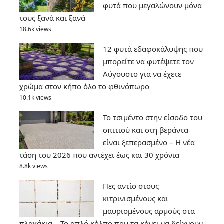
φυτά που μεγαλώνουν μόνα
τους ξανά και ξανά
18.6k views
12 φυτά εδαφοκάλυψης που
μπορείτε να φυτέψετε τον
Αύγουστο για να έχετε
χρώμα στον κήπο όλο το φθινόπωρο
10.1k views
Το τσιμέντο στην είσοδο του
σπιτιού και στη βεράντα
είναι ξεπερασμένο – Η νέα
τάση του 2026 που αντέχει έως και 30 χρόνια
8.8k views
Πες αντίο στους
κιτρινισμένους και
μαυρισμένους αρμούς στα
πλακάκια – Το απλό κόλπο που τα κάνει να δείχνουν