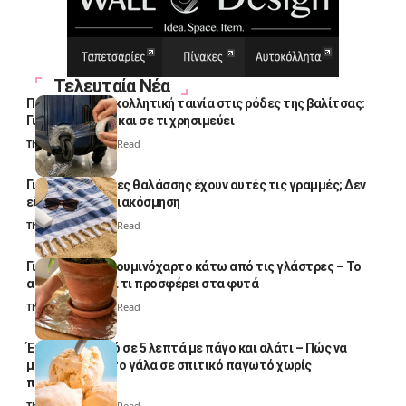
Τελευταία Νέα
Πολλοί βάζουν κολλητική ταινία στις ρόδες της βαλίτσας:
Γιατί το κάνουν και σε τι χρησιμεύει
Thali Ombre
4 Min Read
Γιατί οι πετσέτες θαλάσσης έχουν αυτές τις γραμμές; Δεν
είναι μόνο για διακόσμηση
Thali Ombre
5 Min Read
Γιατί βάζουν αλουμινόχαρτο κάτω από τις γλάστρες – Το
απλό κόλπο και τι προσφέρει στα φυτά
Thali Ombre
4 Min Read
Έτοιμο παγωτό σε 5 λεπτά με πάγο και αλάτι – Πώς να
μετατρέψετε το γάλα σε σπιτικό παγωτό χωρίς
παγωτομηχανή
Thali Ombre
4 Min Read