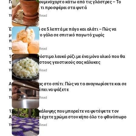
Γιατί βάζουν αλουμινόχαρτο κάτω από τις γλάστρες – Το
απλό κόλπο και τι προσφέρει στα φυτά
Thali Ombre
4 Min Read
Έτοιμο παγωτό σε 5 λεπτά με πάγο και αλάτι – Πώς να
μετατρέψετε το γάλα σε σπιτικό παγωτό χωρίς
παγωτομηχανή
Thali Ombre
4 Min Read
10 φορές ποιο νόστιμο λευκό ρύζι με ένα μόνο υλικό που θα
το απογειώσει στους γευστικούς σας κάλυκες
Thali Ombre
4 Min Read
Αυγά κατσαρίδας στο σπίτι: Πώς να τα αναγνωρίσετε και σε
ποια σημεία πρέπει να ψάξετε
Thali Ombre
4 Min Read
12 φυτά εδαφοκάλυψης που μπορείτε να φυτέψετε τον
Αύγουστο για να έχετε χρώμα στον κήπο όλο το φθινόπωρο
Thali Ombre
7 Min Read