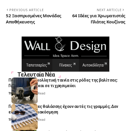
PREVIOUS ARTICLE
NEXT ARTICLE
52 Ξασπρισμένες Μονάδες
64 Ιδέες για Χρωματιστές
Αποθήκευσης
Πλάτες Κουζίνας
Τελευταία Νέα
Πολλοί βάζουν κολλητική ταινία στις ρόδες της βαλίτσας:
Γιατί το κάνουν και σε τι χρησιμεύει
Thali Ombre
4 Min Read
Γιατί οι πετσέτες θαλάσσης έχουν αυτές τις γραμμές; Δεν
είναι μόνο για διακόσμηση
Thali Ombre
5 Min Read