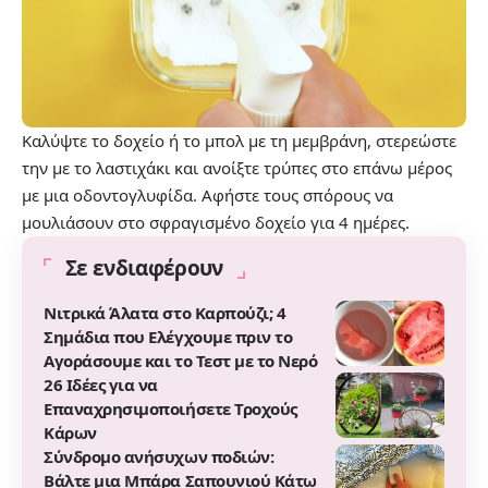
Καλύψτε το δοχείο ή το μπολ με τη μεμβράνη, στερεώστε
την με το λαστιχάκι και ανοίξτε τρύπες στο επάνω μέρος
με μια οδοντογλυφίδα. Αφήστε τους σπόρους να
μουλιάσουν στο σφραγισμένο δοχείο για 4 ημέρες.
Σε ενδιαφέρουν
Νιτρικά Άλατα στο Καρπούζι; 4
Σημάδια που Ελέγχουμε πριν το
Αγοράσουμε και το Τεστ με το Νερό
26 Ιδέες για να
Επαναχρησιμοποιήσετε Τροχούς
Κάρων
Σύνδρομο ανήσυχων ποδιών:
Βάλτε μια Μπάρα Σαπουνιού Κάτω