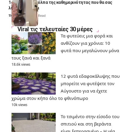
14 πανέξυπνα κόλπα της καθημερινότητας που θα σας
λύσουν τα χέρια
Thali Ombre
6 Min Read
Viral τις τελευταίες 30 μέρες
Τα φυτεύεις μια φορά και
ανθίζουν για χρόνια: 10
φυτά που μεγαλώνουν μόνα
τους ξανά και ξανά
18.6k views
12 φυτά εδαφοκάλυψης που
μπορείτε να φυτέψετε τον
Αύγουστο για να έχετε
χρώμα στον κήπο όλο το φθινόπωρο
10k views
Το τσιμέντο στην είσοδο του
σπιτιού και στη βεράντα
είναι ξεπερασμένο – Η νέα