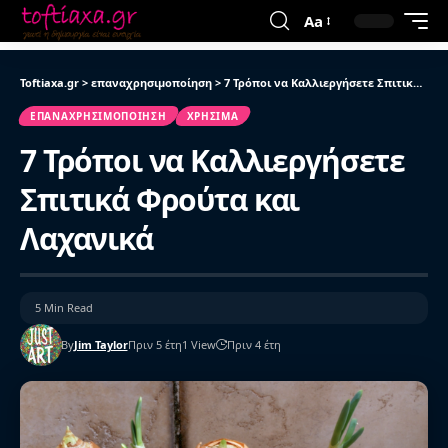
Aa
Toftiaxa.gr
>
επαναχρησιμοποίηση
>
7 Τρόποι να Καλλιεργήσετε Σπιτικά Φρούτα και Λαχανικά
ΕΠΑΝΑΧΡΗΣΙΜΟΠΟΊΗΣΗ
ΧΡΉΣΙΜΑ
7 Τρόποι να Καλλιεργήσετε
Σπιτικά Φρούτα και
Λαχανικά
5 Min Read
By
Jim Taylor
Πριν 5 έτη
1 View
Πριν 4 έτη