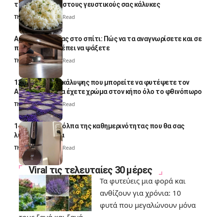
το απογειώσει στους γευστικούς σας κάλυκες
Thali Ombre
4 Min Read
Αυγά κατσαρίδας στο σπίτι: Πώς να τα αναγνωρίσετε και σε
ποια σημεία πρέπει να ψάξετε
Thali Ombre
4 Min Read
12 φυτά εδαφοκάλυψης που μπορείτε να φυτέψετε τον
Αύγουστο για να έχετε χρώμα στον κήπο όλο το φθινόπωρο
Thali Ombre
7 Min Read
14 πανέξυπνα κόλπα της καθημερινότητας που θα σας
λύσουν τα χέρια
Thali Ombre
6 Min Read
Viral τις τελευταίες 30 μέρες
Τα φυτεύεις μια φορά και
ανθίζουν για χρόνια: 10
φυτά που μεγαλώνουν μόνα
τους ξανά και ξανά