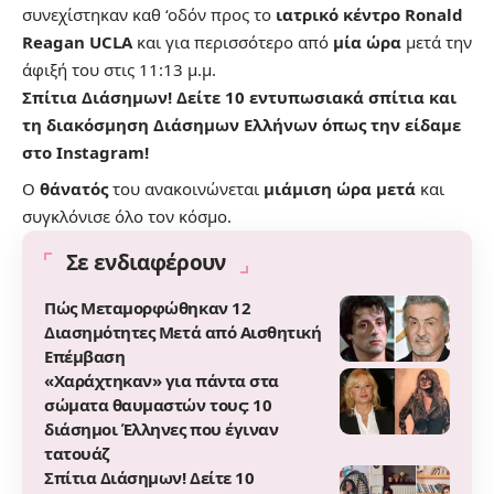
συνεχίστηκαν καθ ‘οδόν προς το
ιατρικό κέντρο Ronald
Reagan UCLA
και για περισσότερο από
μία ώρα
μετά την
άφιξή του στις 11:13 μ.μ.
Σπίτια Διάσημων! Δείτε 10 εντυπωσιακά σπίτια και
τη διακόσμηση Διάσημων Ελλήνων όπως την είδαμε
στο Instagram!
Ο
θάνατός
του ανακοινώνεται
μιάμιση ώρα μετά
και
συγκλόνισε όλο τον κόσμο.
Σε ενδιαφέρουν
Πώς Μεταμορφώθηκαν 12
Διασημότητες Μετά από Αισθητική
Επέμβαση
«Χαράχτηκαν» για πάντα στα
σώματα θαυμαστών τους: 10
διάσημοι Έλληνες που έγιναν
τατουάζ
Σπίτια Διάσημων! Δείτε 10