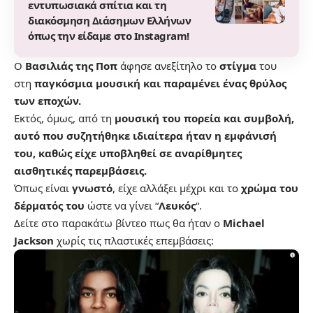
εντυπωσιακά σπίτια και τη
διακόσμηση Διάσημων Ελλήνων
όπως την είδαμε στο Instagram!
Ο
Βασιλιάς της Ποπ
άφησε ανεξίτηλο το
στίγμα
του
στη
παγκόσμια μουσική και παραμένει ένας θρύλος
των εποχών.
Εκτός, όμως, από τη
μουσική του πορεία και συμβολή,
αυτό που συζητήθηκε ιδιαίτερα ήταν η εμφάνισή
του, καθώς είχε υποβληθεί σε αναρίθμητες
αισθητικές παρεμβάσεις.
Όπως είναι
γνωστό
, είχε αλλάξει μέχρι και το
χρώμα του
δέρματός του
ώστε να γίνει “
Λευκός
“.
Δείτε στο παρακάτω βίντεο πως θα ήταν ο
Michael
Jackson
χωρίς τις πλαστικές επεμβάσεις: