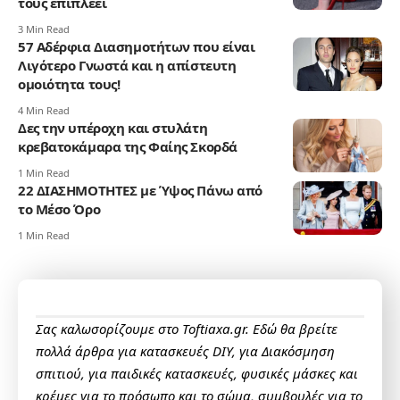
τους επιπλέει
3 Min Read
57 Αδέρφια Διασημοτήτων που είναι
Λιγότερο Γνωστά και η απίστευτη
ομοιότητα τους!
4 Min Read
Δες την υπέροχη και στυλάτη
κρεβατοκάμαρα της Φαίης Σκορδά
1 Min Read
22 ΔΙΑΣΗΜΟΤΗΤΕΣ με Ύψος Πάνω από
το Μέσο Όρο
1 Min Read
Σας καλωσορίζουμε στο Toftiaxa.gr. Εδώ θα βρείτε
πολλά άρθρα για κατασκευές DIY, για Διακόσμηση
σπιτιού, για παιδικές κατασκευές, φυσικές μάσκες και
κρέμες για το πρόσωπο και το σώμα, συμβουλές για το