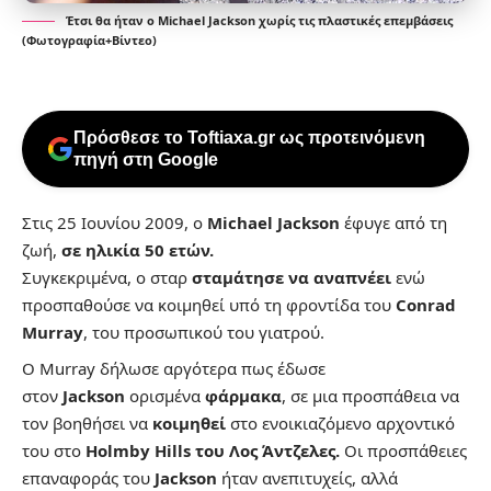
Έτσι θα ήταν ο Michael Jackson χωρίς τις πλαστικές επεμβάσεις
(Φωτογραφία+Βίντεο)
Πρόσθεσε το Toftiaxa.gr ως προτεινόμενη
πηγή στη Google
Στις 25 Ιουνίου 2009, ο
Michael Jackson
έφυγε από τη
ζωή,
σε ηλικία 50 ετών.
Συγκεκριμένα, ο σταρ
σταμάτησε να αναπνέει
ενώ
προσπαθούσε να κοιμηθεί υπό τη φροντίδα του
Conrad
Murray
, του προσωπικού του γιατρού.
Ο Murray δήλωσε αργότερα πως έδωσε
στον
Jackson
ορισμένα
φάρμακα
, σε μια προσπάθεια να
τον βοηθήσει να
κοιμηθεί
στο ενοικιαζόμενο αρχοντικό
του στο
Holmby Hills του Λος Άντζελες.
Οι προσπάθειες
επαναφοράς του
Jackson
ήταν ανεπιτυχείς, αλλά