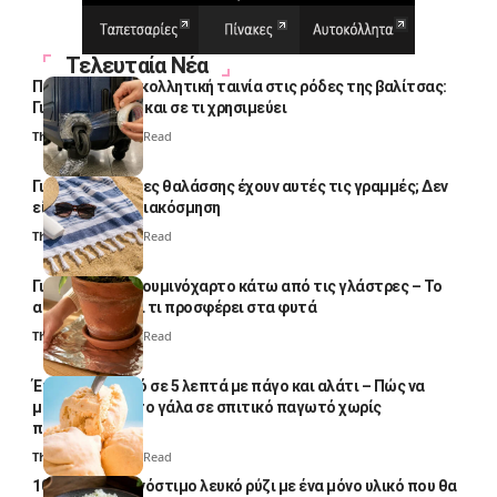
Τελευταία Νέα
Πολλοί βάζουν κολλητική ταινία στις ρόδες της βαλίτσας:
Γιατί το κάνουν και σε τι χρησιμεύει
Thali Ombre
4 Min Read
Γιατί οι πετσέτες θαλάσσης έχουν αυτές τις γραμμές; Δεν
είναι μόνο για διακόσμηση
Thali Ombre
5 Min Read
Γιατί βάζουν αλουμινόχαρτο κάτω από τις γλάστρες – Το
απλό κόλπο και τι προσφέρει στα φυτά
Thali Ombre
4 Min Read
Έτοιμο παγωτό σε 5 λεπτά με πάγο και αλάτι – Πώς να
μετατρέψετε το γάλα σε σπιτικό παγωτό χωρίς
παγωτομηχανή
Thali Ombre
4 Min Read
10 φορές ποιο νόστιμο λευκό ρύζι με ένα μόνο υλικό που θα