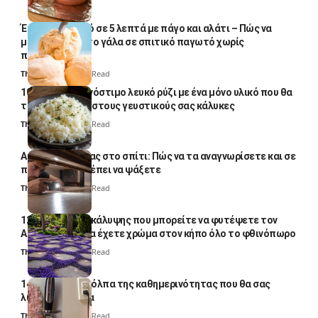
Έτοιμο παγωτό σε 5 λεπτά με πάγο και αλάτι – Πώς να
μετατρέψετε το γάλα σε σπιτικό παγωτό χωρίς
παγωτομηχανή
Thali Ombre
4 Min Read
10 φορές ποιο νόστιμο λευκό ρύζι με ένα μόνο υλικό που θα
το απογειώσει στους γευστικούς σας κάλυκες
Thali Ombre
4 Min Read
Αυγά κατσαρίδας στο σπίτι: Πώς να τα αναγνωρίσετε και σε
ποια σημεία πρέπει να ψάξετε
Thali Ombre
4 Min Read
12 φυτά εδαφοκάλυψης που μπορείτε να φυτέψετε τον
Αύγουστο για να έχετε χρώμα στον κήπο όλο το φθινόπωρο
Thali Ombre
7 Min Read
14 πανέξυπνα κόλπα της καθημερινότητας που θα σας
λύσουν τα χέρια
Thali Ombre
6 Min Read