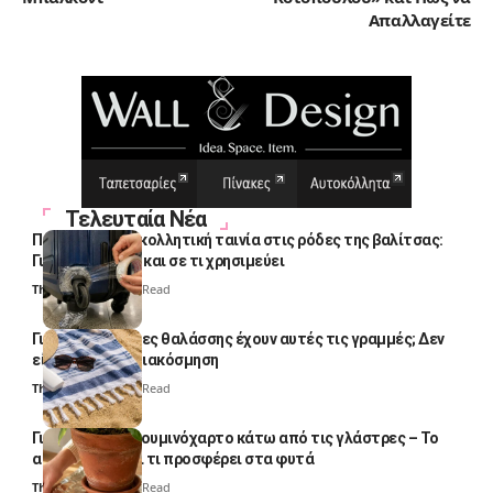
Απαλλαγείτε
Τελευταία Νέα
Πολλοί βάζουν κολλητική ταινία στις ρόδες της βαλίτσας:
Γιατί το κάνουν και σε τι χρησιμεύει
Thali Ombre
4 Min Read
Γιατί οι πετσέτες θαλάσσης έχουν αυτές τις γραμμές; Δεν
είναι μόνο για διακόσμηση
Thali Ombre
5 Min Read
Γιατί βάζουν αλουμινόχαρτο κάτω από τις γλάστρες – Το
απλό κόλπο και τι προσφέρει στα φυτά
Thali Ombre
4 Min Read