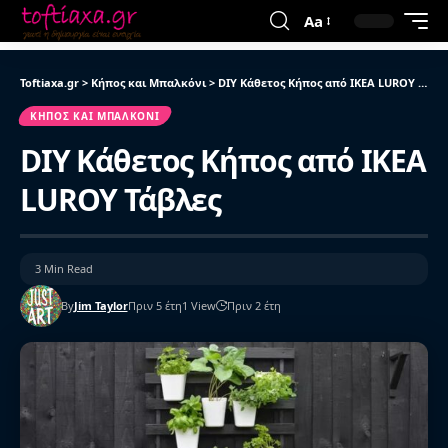
Aa
Toftiaxa.gr
>
Κήπος και Μπαλκόνι
>
DIY Κάθετος Κήπος από IKEA LUROY Τάβλες
ΚΉΠΟΣ ΚΑΙ ΜΠΑΛΚΌΝΙ
DIY Κάθετος Κήπος από IKEA
LUROY Τάβλες
3 Min Read
By
Jim Taylor
Πριν 5 έτη
1 View
Πριν 2 έτη