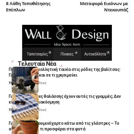
8 Λάθη Τοποθέτησης
Μεταφορά Εικόνων με
Επίπλων
Ντεκουπάζ
Τελευταία Νέα
Πολλοί βάζουν κολλητική ταινία στις ρόδες της βαλίτσας:
Γιατί το κάνουν και σε τι χρησιμεύει
Thali Ombre
4 Min Read
Γιατί οι πετσέτες θαλάσσης έχουν αυτές τις γραμμές; Δεν
είναι μόνο για διακόσμηση
Thali Ombre
5 Min Read
Γιατί βάζουν αλουμινόχαρτο κάτω από τις γλάστρες – Το
απλό κόλπο και τι προσφέρει στα φυτά