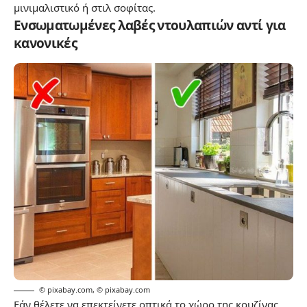
μινιμαλιστικό ή στιλ σοφίτας.
Ενσωματωμένες λαβές ντουλαπιών αντί για
κανονικές
© pixabay.com
,
© pixabay.com
Εάν θέλετε να επεκτείνετε οπτικά το χώρο της κουζίνας,