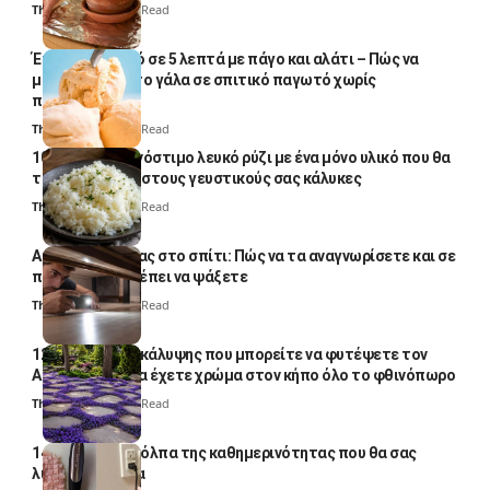
Thali Ombre
4 Min Read
Έτοιμο παγωτό σε 5 λεπτά με πάγο και αλάτι – Πώς να
μετατρέψετε το γάλα σε σπιτικό παγωτό χωρίς
παγωτομηχανή
Thali Ombre
4 Min Read
10 φορές ποιο νόστιμο λευκό ρύζι με ένα μόνο υλικό που θα
το απογειώσει στους γευστικούς σας κάλυκες
Thali Ombre
4 Min Read
Αυγά κατσαρίδας στο σπίτι: Πώς να τα αναγνωρίσετε και σε
ποια σημεία πρέπει να ψάξετε
Thali Ombre
4 Min Read
12 φυτά εδαφοκάλυψης που μπορείτε να φυτέψετε τον
Αύγουστο για να έχετε χρώμα στον κήπο όλο το φθινόπωρο
Thali Ombre
7 Min Read
14 πανέξυπνα κόλπα της καθημερινότητας που θα σας
λύσουν τα χέρια