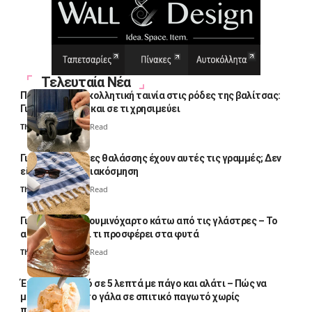
Τελευταία Νέα
Πολλοί βάζουν κολλητική ταινία στις ρόδες της βαλίτσας:
Γιατί το κάνουν και σε τι χρησιμεύει
Thali Ombre
4 Min Read
Γιατί οι πετσέτες θαλάσσης έχουν αυτές τις γραμμές; Δεν
είναι μόνο για διακόσμηση
Thali Ombre
5 Min Read
Γιατί βάζουν αλουμινόχαρτο κάτω από τις γλάστρες – Το
απλό κόλπο και τι προσφέρει στα φυτά
Thali Ombre
4 Min Read
Έτοιμο παγωτό σε 5 λεπτά με πάγο και αλάτι – Πώς να
μετατρέψετε το γάλα σε σπιτικό παγωτό χωρίς
παγωτομηχανή