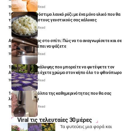
Thali Ombre
4 Min Read
10 φορές ποιο νόστιμο λευκό ρύζι με ένα μόνο υλικό που θα
το απογειώσει στους γευστικούς σας κάλυκες
Thali Ombre
4 Min Read
Αυγά κατσαρίδας στο σπίτι: Πώς να τα αναγνωρίσετε και σε
ποια σημεία πρέπει να ψάξετε
Thali Ombre
4 Min Read
12 φυτά εδαφοκάλυψης που μπορείτε να φυτέψετε τον
Αύγουστο για να έχετε χρώμα στον κήπο όλο το φθινόπωρο
Thali Ombre
7 Min Read
14 πανέξυπνα κόλπα της καθημερινότητας που θα σας
λύσουν τα χέρια
Thali Ombre
6 Min Read
Viral τις τελευταίες 30 μέρες
Τα φυτεύεις μια φορά και