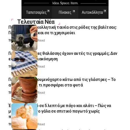
Τελευταία Νέα
Πολλοί βάζουν κολλητική ταινία στις ρόδες της βαλίτσας:
Γιατί το κάνουν και σε τι χρησιμεύει
Thali Ombre
4 Min Read
Γιατί οι πετσέτες θαλάσσης έχουν αυτές τις γραμμές; Δεν
είναι μόνο για διακόσμηση
Thali Ombre
5 Min Read
Γιατί βάζουν αλουμινόχαρτο κάτω από τις γλάστρες – Το
απλό κόλπο και τι προσφέρει στα φυτά
Thali Ombre
4 Min Read
Έτοιμο παγωτό σε 5 λεπτά με πάγο και αλάτι – Πώς να
μετατρέψετε το γάλα σε σπιτικό παγωτό χωρίς
παγωτομηχανή
Thali Ombre
4 Min Read