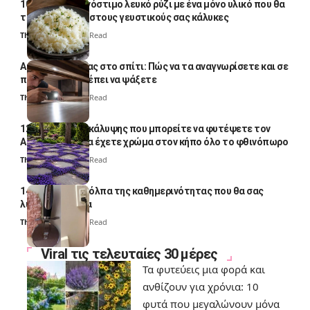
10 φορές ποιο νόστιμο λευκό ρύζι με ένα μόνο υλικό που θα
το απογειώσει στους γευστικούς σας κάλυκες
Thali Ombre
4 Min Read
Αυγά κατσαρίδας στο σπίτι: Πώς να τα αναγνωρίσετε και σε
ποια σημεία πρέπει να ψάξετε
Thali Ombre
4 Min Read
12 φυτά εδαφοκάλυψης που μπορείτε να φυτέψετε τον
Αύγουστο για να έχετε χρώμα στον κήπο όλο το φθινόπωρο
Thali Ombre
7 Min Read
14 πανέξυπνα κόλπα της καθημερινότητας που θα σας
λύσουν τα χέρια
Thali Ombre
6 Min Read
Viral τις τελευταίες 30 μέρες
Τα φυτεύεις μια φορά και
ανθίζουν για χρόνια: 10
φυτά που μεγαλώνουν μόνα