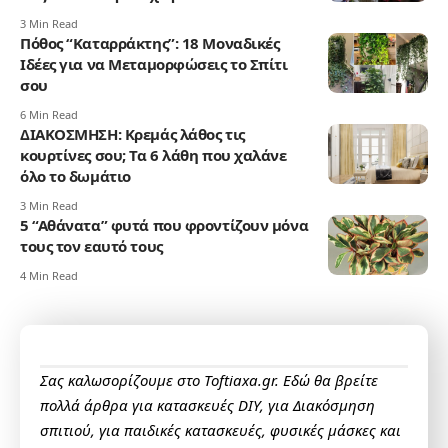
3 Min Read
Πόθος “Καταρράκτης”: 18 Μοναδικές
Ιδέες για να Μεταμορφώσεις το Σπίτι
σου
6 Min Read
ΔΙΑΚΟΣΜΗΣΗ: Κρεμάς λάθος τις
κουρτίνες σου; Τα 6 λάθη που χαλάνε
όλο το δωμάτιο
3 Min Read
5 “Αθάνατα” φυτά που φροντίζουν μόνα
τους τον εαυτό τους
4 Min Read
Σας καλωσορίζουμε στο Toftiaxa.gr. Εδώ θα βρείτε
πολλά άρθρα για κατασκευές DIY, για Διακόσμηση
σπιτιού, για παιδικές κατασκευές, φυσικές μάσκες και