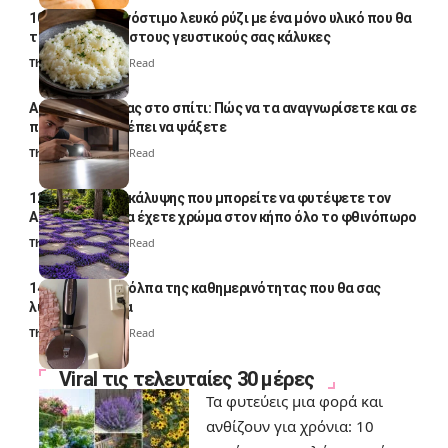
10 φορές ποιο νόστιμο λευκό ρύζι με ένα μόνο υλικό που θα
το απογειώσει στους γευστικούς σας κάλυκες
Thali Ombre
4 Min Read
Αυγά κατσαρίδας στο σπίτι: Πώς να τα αναγνωρίσετε και σε
ποια σημεία πρέπει να ψάξετε
Thali Ombre
4 Min Read
12 φυτά εδαφοκάλυψης που μπορείτε να φυτέψετε τον
Αύγουστο για να έχετε χρώμα στον κήπο όλο το φθινόπωρο
Thali Ombre
7 Min Read
14 πανέξυπνα κόλπα της καθημερινότητας που θα σας
λύσουν τα χέρια
Thali Ombre
6 Min Read
Viral τις τελευταίες 30 μέρες
Τα φυτεύεις μια φορά και
ανθίζουν για χρόνια: 10