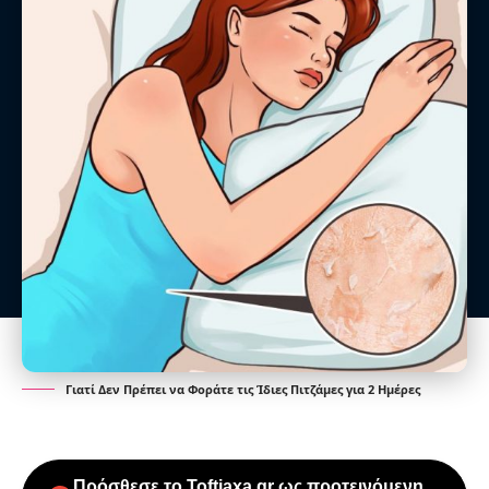
Γιατί Δεν Πρέπει να Φοράτε τις Ίδιες Πιτζάμες για 2 Ημέρες
Πρόσθεσε το Toftiaxa.gr ως προτεινόμενη