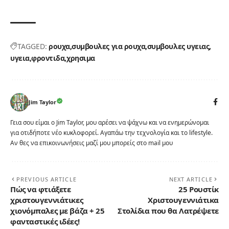
TAGGED:
ρουχα
συμβουλες για ρουχα
συμβουλες υγειας
υγεια
φροντιδα
χρησιμα
Jim Taylor
Γεια σου είμαι ο Jim Taylor, μου αρέσει να ψάχνω και να ενημερώνομαι
για οτιδήποτε νέο κυκλοφορεί. Αγαπάω την τεχνολογία και το lifestyle.
Αν θες να επικοινωνήσεις μαζί μου μπορείς στο mail μου
PREVIOUS ARTICLE
NEXT ARTICLE
Πώς να φτιάξετε
25 Ρουστίκ
χριστουγεννιάτικες
Χριστουγεννιάτικα
χιονόμπαλες με βάζα + 25
Στολίδια που θα Λατρέψετε
φανταστικές ιδέες!