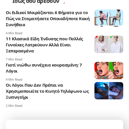
Ίσως σου αρέσουν
Οι Ειδικοί Μοιράζονται 6 Βήματα για το
Πώς να Σταματήσετε Οποιαδήποτε Κακή
Συνήθεια
4 Min Read
11 Κλασικά Είδη Ένδυσης που Πολλές
Γυναίκες Λατρεύουν Αλλά Είναι
Ξεπερασμένα
7 Min Read
Γιατί νιώθω συνέχεια κουρασμένη: 7
Λόγοι
4 Min Read
Οι Λόγοι Που Δεν Πρέπει να
Χρησιμοποιείτε το Κινητό Τηλέφωνο ως
Ξυπνητήρι
2 Min Read