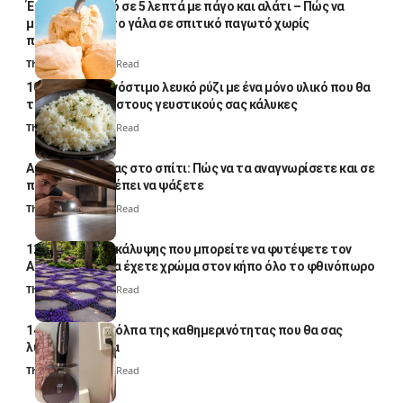
Έτοιμο παγωτό σε 5 λεπτά με πάγο και αλάτι – Πώς να
μετατρέψετε το γάλα σε σπιτικό παγωτό χωρίς
παγωτομηχανή
Thali Ombre
4 Min Read
10 φορές ποιο νόστιμο λευκό ρύζι με ένα μόνο υλικό που θα
το απογειώσει στους γευστικούς σας κάλυκες
Thali Ombre
4 Min Read
Αυγά κατσαρίδας στο σπίτι: Πώς να τα αναγνωρίσετε και σε
ποια σημεία πρέπει να ψάξετε
Thali Ombre
4 Min Read
12 φυτά εδαφοκάλυψης που μπορείτε να φυτέψετε τον
Αύγουστο για να έχετε χρώμα στον κήπο όλο το φθινόπωρο
Thali Ombre
7 Min Read
14 πανέξυπνα κόλπα της καθημερινότητας που θα σας
λύσουν τα χέρια
Thali Ombre
6 Min Read