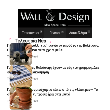
Τελευταία Νέα
Πολλοί βάζουν κολλητική ταινία στις ρόδες της βαλίτσας:
Γιατί το κάνουν και σε τι χρησιμεύει
Thali Ombre
4 Min Read
Γιατί οι πετσέτες θαλάσσης έχουν αυτές τις γραμμές; Δεν
είναι μόνο για διακόσμηση
Thali Ombre
5 Min Read
Γιατί βάζουν αλουμινόχαρτο κάτω από τις γλάστρες – Το
απλό κόλπο και τι προσφέρει στα φυτά
Thali Ombre
4 Min Read