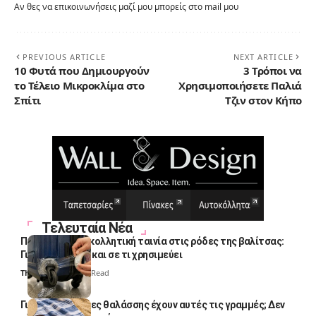
Αν θες να επικοινωνήσεις μαζί μου μπορείς στο mail μου
PREVIOUS ARTICLE
NEXT ARTICLE
10 Φυτά που Δημιουργούν
3 Τρόποι να
το Τέλειο Μικροκλίμα στο
Χρησιμοποιήσετε Παλιά
Σπίτι
Τζιν στον Κήπο
Τελευταία Νέα
Πολλοί βάζουν κολλητική ταινία στις ρόδες της βαλίτσας:
Γιατί το κάνουν και σε τι χρησιμεύει
Thali Ombre
4 Min Read
Γιατί οι πετσέτες θαλάσσης έχουν αυτές τις γραμμές; Δεν