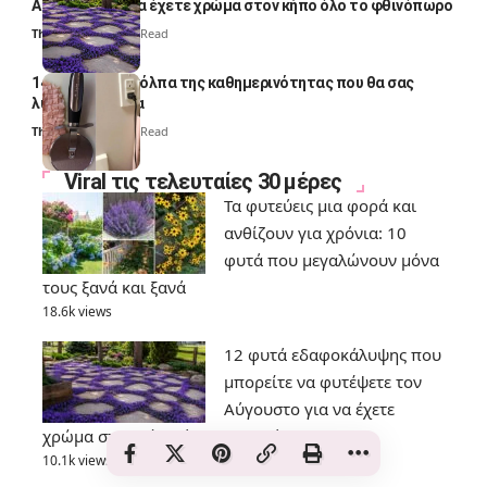
Αύγουστο για να έχετε χρώμα στον κήπο όλο το φθινόπωρο
Thali Ombre
7 Min Read
14 πανέξυπνα κόλπα της καθημερινότητας που θα σας
λύσουν τα χέρια
Thali Ombre
6 Min Read
Viral τις τελευταίες 30 μέρες
Τα φυτεύεις μια φορά και
ανθίζουν για χρόνια: 10
φυτά που μεγαλώνουν μόνα
τους ξανά και ξανά
18.6k views
12 φυτά εδαφοκάλυψης που
μπορείτε να φυτέψετε τον
Αύγουστο για να έχετε
χρώμα στον κήπο όλο το φθινόπωρο
10.1k views