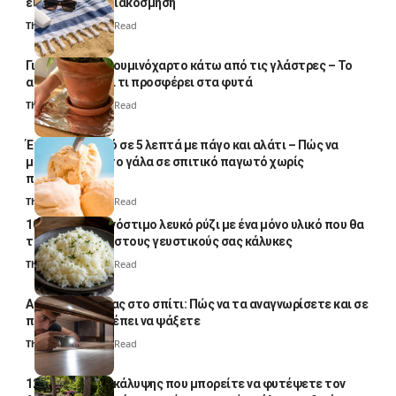
είναι μόνο για διακόσμηση
Thali Ombre
5 Min Read
Γιατί βάζουν αλουμινόχαρτο κάτω από τις γλάστρες – Το
απλό κόλπο και τι προσφέρει στα φυτά
Thali Ombre
4 Min Read
Έτοιμο παγωτό σε 5 λεπτά με πάγο και αλάτι – Πώς να
μετατρέψετε το γάλα σε σπιτικό παγωτό χωρίς
παγωτομηχανή
Thali Ombre
4 Min Read
10 φορές ποιο νόστιμο λευκό ρύζι με ένα μόνο υλικό που θα
το απογειώσει στους γευστικούς σας κάλυκες
Thali Ombre
4 Min Read
Αυγά κατσαρίδας στο σπίτι: Πώς να τα αναγνωρίσετε και σε
ποια σημεία πρέπει να ψάξετε
Thali Ombre
4 Min Read
12 φυτά εδαφοκάλυψης που μπορείτε να φυτέψετε τον