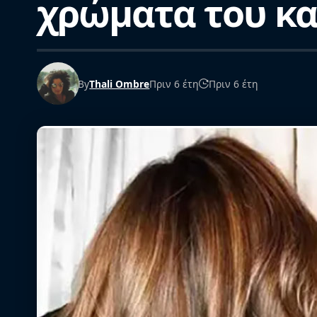
χρώματα του κα
By
Thali Ombre
Πριν 6 έτη
Πριν 6 έτη