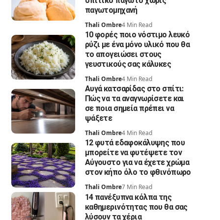
σπιτικό παγωτό χωρίς
παγωτομηχανή
Thali Ombre
4 Min Read
10 φορές ποιο νόστιμο λευκό
ρύζι με ένα μόνο υλικό που θα
το απογειώσει στους
γευστικούς σας κάλυκες
Thali Ombre
4 Min Read
Αυγά κατσαρίδας στο σπίτι:
Πώς να τα αναγνωρίσετε και
σε ποια σημεία πρέπει να
ψάξετε
Thali Ombre
4 Min Read
12 φυτά εδαφοκάλυψης που
μπορείτε να φυτέψετε τον
Αύγουστο για να έχετε χρώμα
στον κήπο όλο το φθινόπωρο
Thali Ombre
7 Min Read
14 πανέξυπνα κόλπα της
καθημερινότητας που θα σας
λύσουν τα χέρια