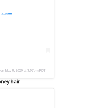
stagram
 on
May 8, 2020 at 3:07pm PDT
ney hair