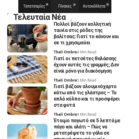
Τελευταία Νέα
Πολλοί βάζουν κολλητική
ταινία στις ρόδες της
βαλίτσας: Γιατί το κάνουν και
σε τι χρησιμεύει
Thali Ombre
4 Min Read
Γιατί οι πετσέτες θαλάσσης
έχουν αυτές τις γραμμές; Δεν
είναι μόνο για διακόσμηση
Thali Ombre
5 Min Read
Γιατί βάζουν αλουμινόχαρτο
κάτω από τις γλάστρες – Το
απλό κόλπο και τι προσφέρει
στα φυτά
Thali Ombre
4 Min Read
Έτοιμο παγωτό σε 5 λεπτά με
πάγο και αλάτι – Πώς να
μετατρέψετε το γάλα σε