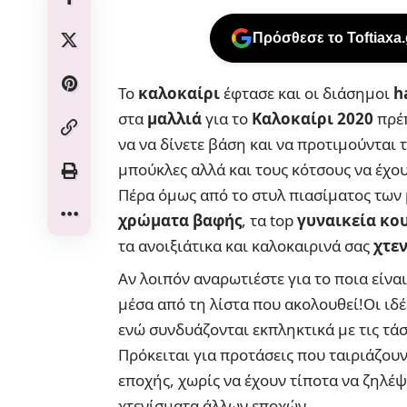
Πρόσθεσε το Toftiaxa
Το
καλοκαίρι
έφτασε και οι διάσημοι
ha
στα
μαλλιά
για το
Καλοκαίρι 2020
πρέπ
να να δίνετε βάση και να προτιμούνται 
μπούκλες αλλά και τους κότσους να έχου
Πέρα όμως από το στυλ πιασίματος των
χρώματα βαφής
, τα top
γυναικεία κο
τα ανοιξιάτικα και καλοκαιρινά σας
χτε
Αν λοιπόν αναρωτιέστε για το ποια είναι 
μέσα από τη λίστα που ακολουθεί!Οι ιδέε
ενώ συνδυάζονται εκπληκτικά με τις τάσ
Πρόκειται για προτάσεις που ταιριάζουν
εποχής, χωρίς να έχουν τίποτα να ζηλέ
χτενίσματα άλλων εποχών.