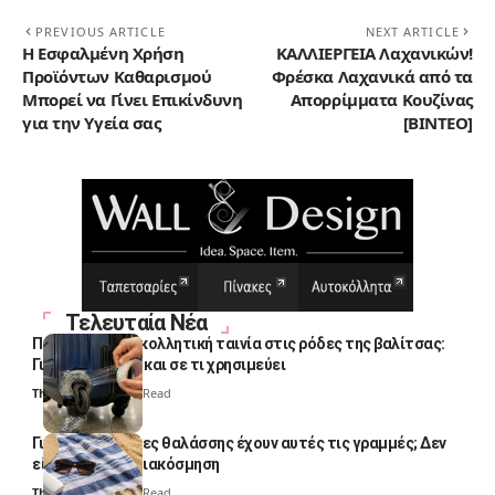
PREVIOUS ARTICLE
NEXT ARTICLE
Η Εσφαλμένη Χρήση
ΚΑΛΛΙΕΡΓΕΙΑ Λαχανικών!
Προϊόντων Καθαρισμού
Φρέσκα Λαχανικά από τα
Μπορεί να Γίνει Επικίνδυνη
Απορρίμματα Κουζίνας
για την Υγεία σας
[ΒΙΝΤΕΟ]
Τελευταία Νέα
Πολλοί βάζουν κολλητική ταινία στις ρόδες της βαλίτσας:
Γιατί το κάνουν και σε τι χρησιμεύει
Thali Ombre
4 Min Read
Γιατί οι πετσέτες θαλάσσης έχουν αυτές τις γραμμές; Δεν
είναι μόνο για διακόσμηση
Thali Ombre
5 Min Read