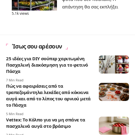
απάντηση θα σας εκπλήξει
5.1k views
Ίσως σου αρέσουν
25 ιδέες για DIY σούπερ χαριτωμένη
Πασχαλινή διακόσμηση για το φετινό
Πάσχα
7 Min Read
Πώς να αφαιρέσεις από τα
τραπεζομάντηλα λεκέδες από κόκκινα
αυγά και από το λίπος του αρνιού μετά
το Πάσχα
5 Min Read
Vettex: Το Κόλπο για να μη σπάνε τα
πασχαλινά αυγά στο βράσιμο
2 Min Read