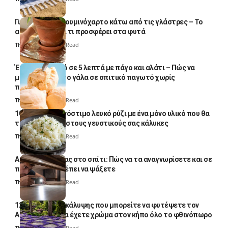
Γιατί βάζουν αλουμινόχαρτο κάτω από τις γλάστρες – Το
απλό κόλπο και τι προσφέρει στα φυτά
Thali Ombre
4 Min Read
Έτοιμο παγωτό σε 5 λεπτά με πάγο και αλάτι – Πώς να
μετατρέψετε το γάλα σε σπιτικό παγωτό χωρίς
παγωτομηχανή
Thali Ombre
4 Min Read
10 φορές ποιο νόστιμο λευκό ρύζι με ένα μόνο υλικό που θα
το απογειώσει στους γευστικούς σας κάλυκες
Thali Ombre
4 Min Read
Αυγά κατσαρίδας στο σπίτι: Πώς να τα αναγνωρίσετε και σε
ποια σημεία πρέπει να ψάξετε
Thali Ombre
4 Min Read
12 φυτά εδαφοκάλυψης που μπορείτε να φυτέψετε τον
Αύγουστο για να έχετε χρώμα στον κήπο όλο το φθινόπωρο
Thali Ombre
7 Min Read