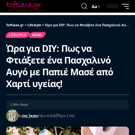
Aa
Toftiaxa.gr
>
Lifestyle
>
Ώρα για DIY: Πως να Φτιάξετε ένα Πασχαλινό Αυγό με Παπιέ Μασέ από Χαρτί υγείας!
LIFESTYLE
NEWS
Ώρα για DIY: Πως να
Φτιάξετε ένα Πασχαλινό
Αυγό με Παπιέ Μασέ από
Χαρτί υγείας!
2 Min Read
By
Jim Taylor
Πριν 6 έτη
Πριν 2 έτη