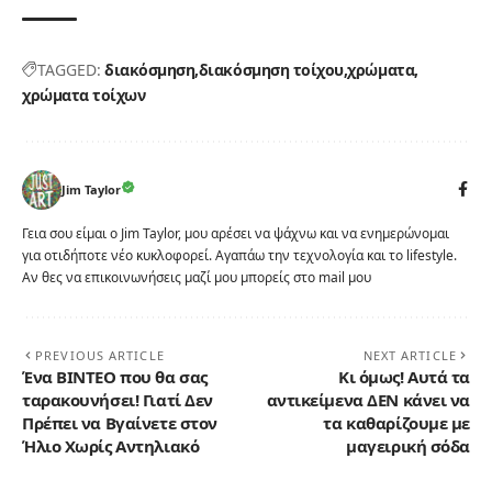
TAGGED:
διακόσμηση
διακόσμηση τοίχου
χρώματα
χρώματα τοίχων
Jim Taylor
Γεια σου είμαι ο Jim Taylor, μου αρέσει να ψάχνω και να ενημερώνομαι
για οτιδήποτε νέο κυκλοφορεί. Αγαπάω την τεχνολογία και το lifestyle.
Αν θες να επικοινωνήσεις μαζί μου μπορείς στο mail μου
PREVIOUS ARTICLE
NEXT ARTICLE
Ένα ΒΙΝΤΕΟ που θα σας
Κι όμως! Αυτά τα
ταρακουνήσει! Γιατί Δεν
αντικείμενα ΔΕΝ κάνει να
Πρέπει να Βγαίνετε στον
τα καθαρίζουμε με
Ήλιο Χωρίς Αντηλιακό
μαγειρική σόδα