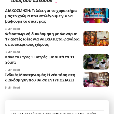
Ίσως σου αρέσουν
ΔΙΑΚΟΣΜΗΣΗ: Τι λέει για το χαρακτήρα
μας το χρώμα που επιλέγουμε για να
βάψουμε το σπίτι μας;
3 Min Read
Φθινοπωρινή διακόσμηση με Φανάρια:
17 ζεστές ιδέες για να βάλεις τα φανάρια
σε εσωτερικούς χώρους
3 Min Read
Κάνε το Στρες “Ευστρές” με αυτά τα 11
χόμπι
7 Min Read
Ινδικός Μοντερνισμός: Η νέα τάση στη
διακόσμηση που θα σε ΕΝΤΥΠΩΣΙΑΣΕΙ
5 Min Read