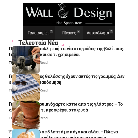
Τελευταία Νέα
Πολλοί βάζουν κολλητική ταινία στις ρόδες της βαλίτσας:
Γιατί το κάνουν και σε τι χρησιμεύει
Thali Ombre
4 Min Read
Γιατί οι πετσέτες θαλάσσης έχουν αυτές τις γραμμές; Δεν
είναι μόνο για διακόσμηση
Thali Ombre
5 Min Read
Γιατί βάζουν αλουμινόχαρτο κάτω από τις γλάστρες – Το
απλό κόλπο και τι προσφέρει στα φυτά
Thali Ombre
4 Min Read
Έτοιμο παγωτό σε 5 λεπτά με πάγο και αλάτι – Πώς να
μετατρέψετε το γάλα σε σπιτικό παγωτό χωρίς