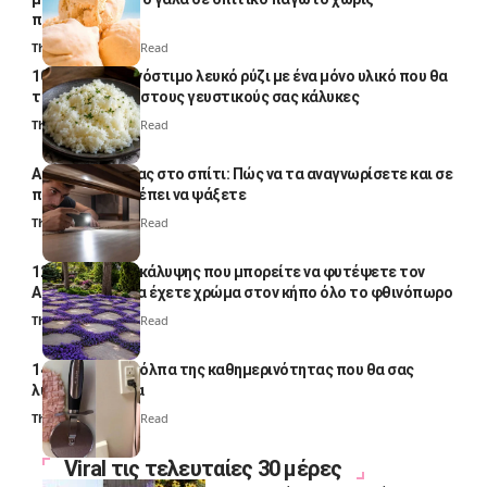
παγωτομηχανή
Thali Ombre
4 Min Read
10 φορές ποιο νόστιμο λευκό ρύζι με ένα μόνο υλικό που θα
το απογειώσει στους γευστικούς σας κάλυκες
Thali Ombre
4 Min Read
Αυγά κατσαρίδας στο σπίτι: Πώς να τα αναγνωρίσετε και σε
ποια σημεία πρέπει να ψάξετε
Thali Ombre
4 Min Read
12 φυτά εδαφοκάλυψης που μπορείτε να φυτέψετε τον
Αύγουστο για να έχετε χρώμα στον κήπο όλο το φθινόπωρο
Thali Ombre
7 Min Read
14 πανέξυπνα κόλπα της καθημερινότητας που θα σας
λύσουν τα χέρια
Thali Ombre
6 Min Read
Viral τις τελευταίες 30 μέρες