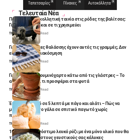
Τελευταία Νέα
Πολλοί βάζουν κολλητική ταινία στις ρόδες της βαλίτσας:
Γιατί το κάνουν και σε τι χρησιμεύει
Thali Ombre
4 Min Read
Γιατί οι πετσέτες θαλάσσης έχουν αυτές τις γραμμές; Δεν
είναι μόνο για διακόσμηση
Thali Ombre
5 Min Read
Γιατί βάζουν αλουμινόχαρτο κάτω από τις γλάστρες – Το
απλό κόλπο και τι προσφέρει στα φυτά
Thali Ombre
4 Min Read
Έτοιμο παγωτό σε 5 λεπτά με πάγο και αλάτι – Πώς να
μετατρέψετε το γάλα σε σπιτικό παγωτό χωρίς
παγωτομηχανή
Thali Ombre
4 Min Read
10 φορές ποιο νόστιμο λευκό ρύζι με ένα μόνο υλικό που θα
το απογειώσει στους γευστικούς σας κάλυκες