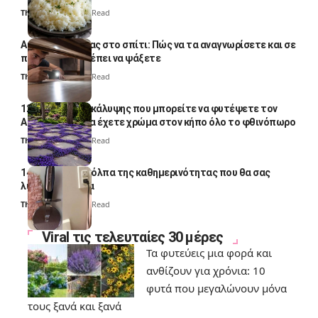
Thali Ombre
4 Min Read
Αυγά κατσαρίδας στο σπίτι: Πώς να τα αναγνωρίσετε και σε
ποια σημεία πρέπει να ψάξετε
Thali Ombre
4 Min Read
12 φυτά εδαφοκάλυψης που μπορείτε να φυτέψετε τον
Αύγουστο για να έχετε χρώμα στον κήπο όλο το φθινόπωρο
Thali Ombre
7 Min Read
14 πανέξυπνα κόλπα της καθημερινότητας που θα σας
λύσουν τα χέρια
Thali Ombre
6 Min Read
Viral τις τελευταίες 30 μέρες
Τα φυτεύεις μια φορά και
ανθίζουν για χρόνια: 10
φυτά που μεγαλώνουν μόνα
τους ξανά και ξανά