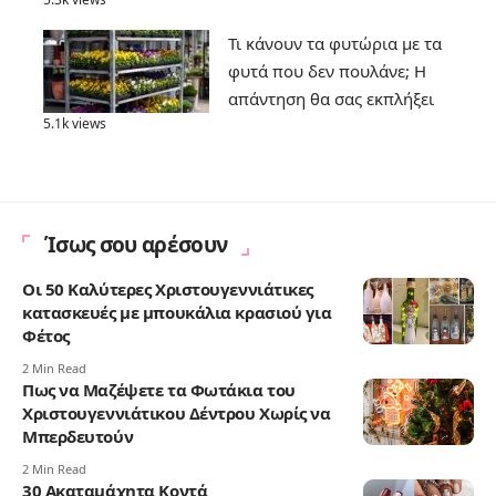
Τι κάνουν τα φυτώρια με τα
φυτά που δεν πουλάνε; Η
απάντηση θα σας εκπλήξει
5.1k views
Ίσως σου αρέσουν
Οι 50 Καλύτερες Χριστουγεννιάτικες
κατασκευές με μπουκάλια κρασιού για
Φέτος
2 Min Read
Πως να Μαζέψετε τα Φωτάκια του
Χριστουγεννιάτικου Δέντρου Χωρίς να
Μπερδευτούν
2 Min Read
30 Ακαταμάχητα Κοντά