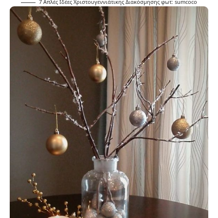
7 Απλές Ιδέες Χριστουγεννιάτικης Διακόσμησης φωτ:
sumcoco