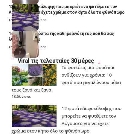
12 φυτά εδαφοκάλυψης που μπορείτε να φυτέψετε τον
Αύγουστο για να έχετε χρώμα στον κήπο όλο το φθινόπωρο
Thali Ombre
7 Min Read
14 πανέξυπνα κόλπα της καθημερινότητας που θα σας
λύσουν τα χέρια
Thali Ombre
6 Min Read
Viral τις τελευταίες 30 μέρες
Τα φυτεύεις μια φορά και
ανθίζουν για χρόνια: 10
φυτά που μεγαλώνουν μόνα
τους ξανά και ξανά
18.6k views
12 φυτά εδαφοκάλυψης που
μπορείτε να φυτέψετε τον
Αύγουστο για να έχετε
χρώμα στον κήπο όλο το φθινόπωρο