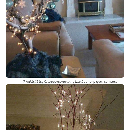
7 Απλές Ιδέες Χριστουγεννιάτικης Διακόσμησης φωτ:
sumcoco