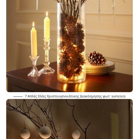
7 Απλές Ιδέες Χριστουγεννιάτικης Διακόσμησης φωτ:
sumcoco