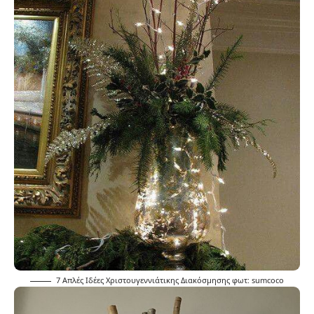
7 Απλές Ιδέες Χριστουγεννιάτικης Διακόσμησης φωτ:
sumcoco