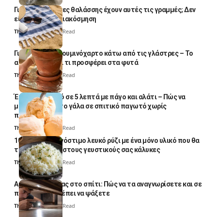
Γιατί οι πετσέτες θαλάσσης έχουν αυτές τις γραμμές; Δεν
είναι μόνο για διακόσμηση
Thali Ombre
5 Min Read
Γιατί βάζουν αλουμινόχαρτο κάτω από τις γλάστρες – Το
απλό κόλπο και τι προσφέρει στα φυτά
Thali Ombre
4 Min Read
Έτοιμο παγωτό σε 5 λεπτά με πάγο και αλάτι – Πώς να
μετατρέψετε το γάλα σε σπιτικό παγωτό χωρίς
παγωτομηχανή
Thali Ombre
4 Min Read
10 φορές ποιο νόστιμο λευκό ρύζι με ένα μόνο υλικό που θα
το απογειώσει στους γευστικούς σας κάλυκες
Thali Ombre
4 Min Read
Αυγά κατσαρίδας στο σπίτι: Πώς να τα αναγνωρίσετε και σε
ποια σημεία πρέπει να ψάξετε
Thali Ombre
4 Min Read