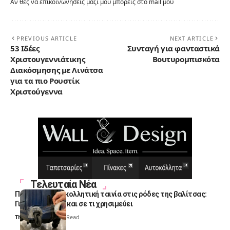
Αν θες να επικοινωνήσεις μαζί μου μπορείς στο mail μου
PREVIOUS ARTICLE
NEXT ARTICLE
53 Ιδέες
Συνταγή για φανταστικά
Χριστουγεννιάτικης
Βουτυρομπισκότα
Διακόσμησης με Λινάτσα
για τα πιο Ρουστίκ
Χριστούγεννα
Τελευταία Νέα
Πολλοί βάζουν κολλητική ταινία στις ρόδες της βαλίτσας:
Γιατί το κάνουν και σε τι χρησιμεύει
Thali Ombre
4 Min Read