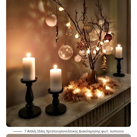
7 Απλές Ιδέες Χριστουγεννιάτικης Διακόσμησης φωτ:
sumcoco