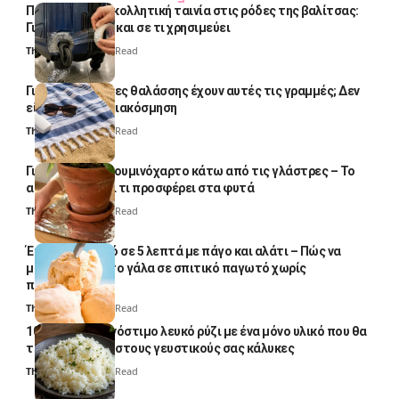
Πολλοί βάζουν κολλητική ταινία στις ρόδες της βαλίτσας:
Γιατί το κάνουν και σε τι χρησιμεύει
Thali Ombre
4 Min Read
Γιατί οι πετσέτες θαλάσσης έχουν αυτές τις γραμμές; Δεν
είναι μόνο για διακόσμηση
Thali Ombre
5 Min Read
Γιατί βάζουν αλουμινόχαρτο κάτω από τις γλάστρες – Το
απλό κόλπο και τι προσφέρει στα φυτά
Thali Ombre
4 Min Read
Έτοιμο παγωτό σε 5 λεπτά με πάγο και αλάτι – Πώς να
μετατρέψετε το γάλα σε σπιτικό παγωτό χωρίς
παγωτομηχανή
Thali Ombre
4 Min Read
10 φορές ποιο νόστιμο λευκό ρύζι με ένα μόνο υλικό που θα
το απογειώσει στους γευστικούς σας κάλυκες
Thali Ombre
4 Min Read