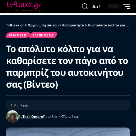
Aa
Toftiaxa.gr
>
Οργάνωση σπιτού
>
Καθαριότητα
>
Το απόλυτο κόλπο για να καθαρίσετε τον πάγο από το παρμπρίζ του αυτοκινήτου σας (Βίντεο)
FEATURED
ΑΓΑΠΗΜΈΝΑ
Το απόλυτο κόλπο για να
καθαρίσετε τον πάγο από το
παρμπρίζ του αυτοκινήτου
σας (Βίντεο)
1 Min Read
By
Thali Ombre
Πριν 8 έτη
Πριν 2 έτη