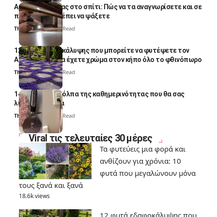
Αυγά κατσαρίδας στο σπίτι: Πώς να τα αναγνωρίσετε και σε
ποια σημεία πρέπει να ψάξετε
Thali Ombre
4 Min Read
12 φυτά εδαφοκάλυψης που μπορείτε να φυτέψετε τον
Αύγουστο για να έχετε χρώμα στον κήπο όλο το φθινόπωρο
Thali Ombre
7 Min Read
14 πανέξυπνα κόλπα της καθημερινότητας που θα σας
λύσουν τα χέρια
Thali Ombre
6 Min Read
Viral τις τελευταίες 30 μέρες
Τα φυτεύεις μια φορά και
ανθίζουν για χρόνια: 10
φυτά που μεγαλώνουν μόνα
τους ξανά και ξανά
18.6k views
12 φυτά εδαφοκάλυψης που