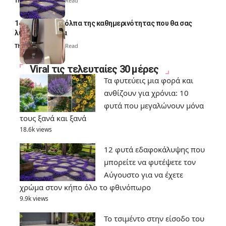
Thali Ombre
7 Min Read
14 πανέξυπνα κόλπα της καθημερινότητας που θα σας
λύσουν τα χέρια
Thali Ombre
6 Min Read
Viral τις τελευταίες 30 μέρες
Τα φυτεύεις μια φορά και
ανθίζουν για χρόνια: 10
φυτά που μεγαλώνουν μόνα
τους ξανά και ξανά
18.6k views
12 φυτά εδαφοκάλυψης που
μπορείτε να φυτέψετε τον
Αύγουστο για να έχετε
χρώμα στον κήπο όλο το φθινόπωρο
9.9k views
Το τσιμέντο στην είσοδο του