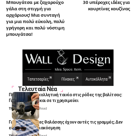
Μπουγάτσα με ζαχαρούχο
30 υπέροχες ιδέες για
γάλα στη στιγμή για
κουρτίνες κουζίνας
αρχάριους! Μια συνταγή
για μια πολύ εύκολη, πολύ
γρήγορη και πολύ νόστιμη
μπουγάτσα!
Τελευταία Νέα
Πολλοί βάζουν κολλητική ταινία στις ρόδες της βαλίτσας:
Γιατί το κάνουν και σε τι χρησιμεύει
Thali Ombre
4 Min Read
Γιατί οι πετσέτες θαλάσσης έχουν αυτές τις γραμμές; Δεν
είναι μόνο για διακόσμηση
Thali Ombre
5 Min Read