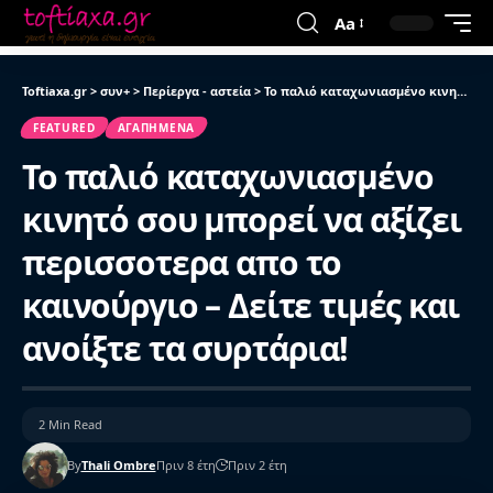
Aa
Toftiaxa.gr
>
συν+
>
Περίεργα - αστεία
>
Το παλιό καταχωνιασμένο κινητό σου μπορεί να αξίζει περισσοτερα απο το καινούργιο – Δείτε τιμές και ανοίξτε τα συρτάρια!
FEATURED
ΑΓΑΠΗΜΈΝΑ
Το παλιό καταχωνιασμένο
κινητό σου μπορεί να αξίζει
περισσοτερα απο το
καινούργιο – Δείτε τιμές και
ανοίξτε τα συρτάρια!
2 Min Read
By
Thali Ombre
Πριν 8 έτη
Πριν 2 έτη