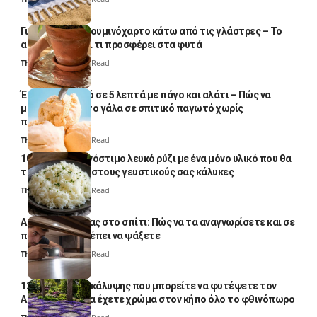
Γιατί βάζουν αλουμινόχαρτο κάτω από τις γλάστρες – Το
απλό κόλπο και τι προσφέρει στα φυτά
Thali Ombre
4 Min Read
Έτοιμο παγωτό σε 5 λεπτά με πάγο και αλάτι – Πώς να
μετατρέψετε το γάλα σε σπιτικό παγωτό χωρίς
παγωτομηχανή
Thali Ombre
4 Min Read
10 φορές ποιο νόστιμο λευκό ρύζι με ένα μόνο υλικό που θα
το απογειώσει στους γευστικούς σας κάλυκες
Thali Ombre
4 Min Read
Αυγά κατσαρίδας στο σπίτι: Πώς να τα αναγνωρίσετε και σε
ποια σημεία πρέπει να ψάξετε
Thali Ombre
4 Min Read
12 φυτά εδαφοκάλυψης που μπορείτε να φυτέψετε τον
Αύγουστο για να έχετε χρώμα στον κήπο όλο το φθινόπωρο