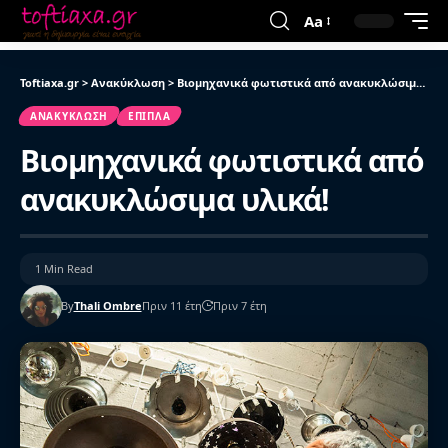
Aa
Toftiaxa.gr
>
Ανακύκλωση
>
Βιομηχανικά φωτιστικά από ανακυκλώσιμα υλικά!
ΑΝΑΚΎΚΛΩΣΗ
ΈΠΙΠΛΑ
Βιομηχανικά φωτιστικά από
ανακυκλώσιμα υλικά!
1 Min Read
By
Thali Ombre
Πριν 11 έτη
Πριν 7 έτη