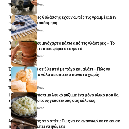
Thali Ombre
4 Min Read
Γιατί οι πετσέτες θαλάσσης έχουν αυτές τις γραμμές; Δεν
είναι μόνο για διακόσμηση
Thali Ombre
5 Min Read
Γιατί βάζουν αλουμινόχαρτο κάτω από τις γλάστρες – Το
απλό κόλπο και τι προσφέρει στα φυτά
Thali Ombre
4 Min Read
Έτοιμο παγωτό σε 5 λεπτά με πάγο και αλάτι – Πώς να
μετατρέψετε το γάλα σε σπιτικό παγωτό χωρίς
παγωτομηχανή
Thali Ombre
4 Min Read
10 φορές ποιο νόστιμο λευκό ρύζι με ένα μόνο υλικό που θα
το απογειώσει στους γευστικούς σας κάλυκες
Thali Ombre
4 Min Read
Αυγά κατσαρίδας στο σπίτι: Πώς να τα αναγνωρίσετε και σε
ποια σημεία πρέπει να ψάξετε