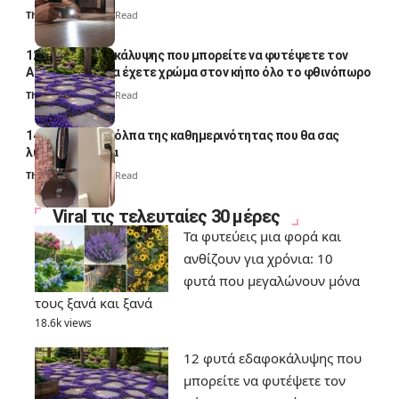
Thali Ombre
4 Min Read
12 φυτά εδαφοκάλυψης που μπορείτε να φυτέψετε τον
Αύγουστο για να έχετε χρώμα στον κήπο όλο το φθινόπωρο
Thali Ombre
7 Min Read
14 πανέξυπνα κόλπα της καθημερινότητας που θα σας
λύσουν τα χέρια
Thali Ombre
6 Min Read
Viral τις τελευταίες 30 μέρες
Τα φυτεύεις μια φορά και
ανθίζουν για χρόνια: 10
φυτά που μεγαλώνουν μόνα
τους ξανά και ξανά
18.6k views
12 φυτά εδαφοκάλυψης που
μπορείτε να φυτέψετε τον