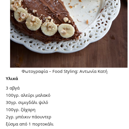
Φωτογραφία – Food Styling: Αντωνία Κατή
Υλικά
3 αβγά
100γρ. αλεύρι μαλακό
30γρ. σιμιγδάλι ψιλό
100γρ. ζάχαρη
2γρ. μπέικιν πάουντερ
ξύσμα από 1 πορτοκάλι