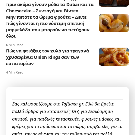
πριν ακόμα γίνουν μόδα τα Dubai και τα
Cheesecake – Συνταγή και Βίντεο
Μην πετάτε τα ώριμα φρούτα – Δείτε
πώς γίνονται η πιο νόστιμη σπιτική
μαρμελάδα που μπορούν να πετύχουν
όλοι
6 Min Read
Πώς να φτιάξεις τον χυλό για τραγανά
χρυσαφένια Onion Rings σαν των
εστιατορίων
4 Min Read
Σας καλωσορίζουμε στο Toftiaxa.gr. Εδώ θα βρείτε
πολλά άρθρα για κατασκευές DIY, για Διακόσμηση
σπιτιού, για παιδικές κατασκευές, φυσικές μάσκες και
κρέμες για το πρόσωπο και το σώμα, συμβουλές για το
σπίτι, την οργάνωση και τον καθαρισμό και πολλά