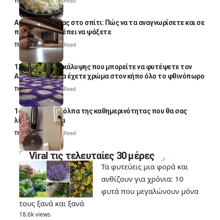
Thali Ombre
4 Min Read
Αυγά κατσαρίδας στο σπίτι: Πώς να τα αναγνωρίσετε και σε
ποια σημεία πρέπει να ψάξετε
Thali Ombre
4 Min Read
12 φυτά εδαφοκάλυψης που μπορείτε να φυτέψετε τον
Αύγουστο για να έχετε χρώμα στον κήπο όλο το φθινόπωρο
Thali Ombre
7 Min Read
14 πανέξυπνα κόλπα της καθημερινότητας που θα σας
λύσουν τα χέρια
Thali Ombre
6 Min Read
Viral τις τελευταίες 30 μέρες
Τα φυτεύεις μια φορά και
ανθίζουν για χρόνια: 10
φυτά που μεγαλώνουν μόνα
τους ξανά και ξανά
18.6k views