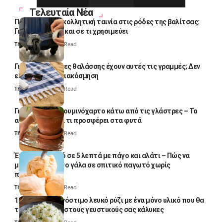
Τελευταία Νέα
Πολλοί βάζουν κολλητική ταινία στις ρόδες της βαλίτσας:
Γιατί το κάνουν και σε τι χρησιμεύει
Thali Ombre
4 Min Read
Γιατί οι πετσέτες θαλάσσης έχουν αυτές τις γραμμές; Δεν
είναι μόνο για διακόσμηση
Thali Ombre
5 Min Read
Γιατί βάζουν αλουμινόχαρτο κάτω από τις γλάστρες – Το
απλό κόλπο και τι προσφέρει στα φυτά
Thali Ombre
4 Min Read
Έτοιμο παγωτό σε 5 λεπτά με πάγο και αλάτι – Πώς να
μετατρέψετε το γάλα σε σπιτικό παγωτό χωρίς
παγωτομηχανή
Thali Ombre
4 Min Read
10 φορές ποιο νόστιμο λευκό ρύζι με ένα μόνο υλικό που θα
το απογειώσει στους γευστικούς σας κάλυκες