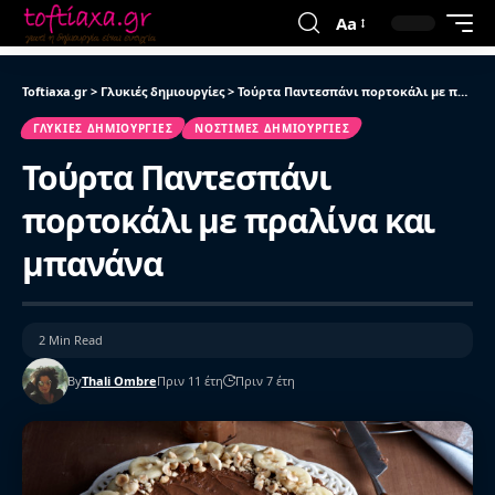
Aa
Toftiaxa.gr
>
Γλυκιές δημιουργίες
>
Τούρτα Παντεσπάνι πορτοκάλι με πραλίνα και μπανάνα
ΓΛΥΚΙΈΣ ΔΗΜΙΟΥΡΓΊΕΣ
ΝΌΣΤΙΜΕΣ ΔΗΜΙΟΥΡΓΊΕΣ
Τούρτα Παντεσπάνι
πορτοκάλι με πραλίνα και
μπανάνα
2 Min Read
By
Thali Ombre
Πριν 11 έτη
Πριν 7 έτη