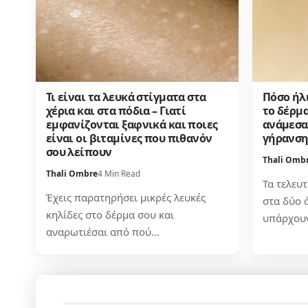
Τι είναι τα λευκά στίγματα στα
Πόσο ήλ
χέρια και στα πόδια – Γιατί
το δέρμα
εμφανίζονται ξαφνικά και ποιες
ανάμεσα 
είναι οι βιταμίνες που πιθανόν
γήρανσ
σου λείπουν
Thali Omb
Thali Ombre
4 Min Read
Τα τελευ
Έχεις παρατηρήσει μικρές λευκές
στα δύο ά
κηλίδες στο δέρμα σου και
υπάρχου
αναρωτιέσαι από πού…