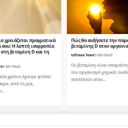
ιο χρειάζεται πραγματικά
Πώς θα αυξήσετε την πα
 σου; Η λεπτή ισορροπία
βιταμίνης D στον οργανισ
στη βιταμίνη D και τη
toftiaxa Team
5 Min Read
η
Οι βιταμίνες είναι απαραίτη
re
4 Min Read
τον οργανισμό χημικές ουσί
ταία χρόνια έχουμε φτάσει
συντελούν στην…
κρα. Από τη μία,
ν…