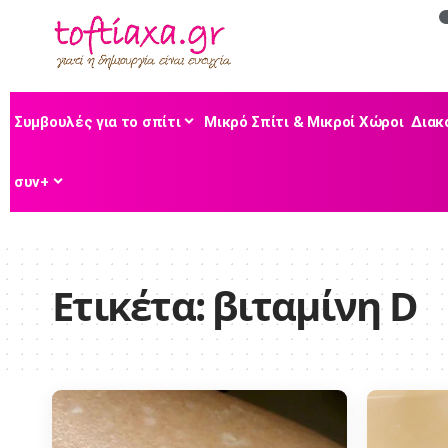
Συμβουλές για το σπίτι
Μικρό Σπίτι & Μικροί Χώροι
Διακ
συν+
Ετικέτα:
βιταμίνη D