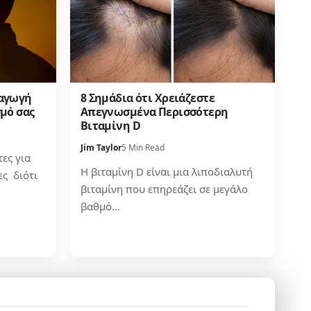
ραγωγή
8 Σημάδια ότι Χρειάζεστε
μό σας
Απεγνωσμένα Περισσότερη
Βιταμίνη D
Jim Taylor
5 Min Read
τες για
Η βιταμίνη D είναι μια λιποδιαλυτή
ες διότι
βιταμίνη που επηρεάζει σε μεγάλο
βαθμό…