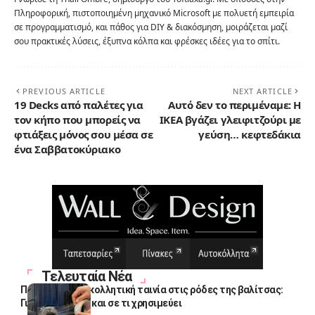
Πληροφορική, πιστοποιημένη μηχανικό Microsoft με πολυετή εμπειρία
σε προγραμματισμό, και πάθος για DIY & διακόσμηση, μοιράζεται μαζί
σου πρακτικές λύσεις, έξυπνα κόλπα και φρέσκες ιδέες για το σπίτι.
PREVIOUS ARTICLE
NEXT ARTICLE
19 Decks από παλέτες για
Αυτό δεν το περιμέναμε: Η
τον κήπο που μπορείς να
IKEA βγάζει γλειφιτζούρι με
φτιάξεις μόνος σου μέσα σε
γεύση… κεφτεδάκια
ένα Σαββατοκύριακο
Τελευταία Νέα
Πολλοί βάζουν κολλητική ταινία στις ρόδες της βαλίτσας:
Γιατί το κάνουν και σε τι χρησιμεύει