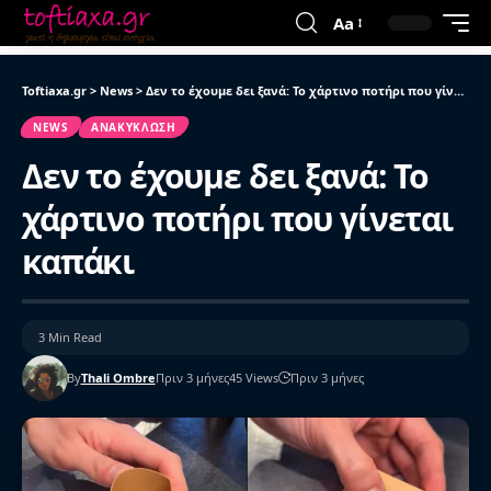
Aa
Toftiaxa.gr
>
News
>
Δεν το έχουμε δει ξανά: Το χάρτινο ποτήρι που γίνεται καπάκι
NEWS
ΑΝΑΚΎΚΛΩΣΗ
Δεν το έχουμε δει ξανά: Το
χάρτινο ποτήρι που γίνεται
καπάκι
3 Min Read
By
Thali Ombre
Πριν 3 μήνες
45 Views
Πριν 3 μήνες