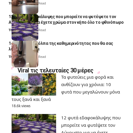
Thali Ombre
4 Min Read
12 φυτά εδαφοκάλυψης που μπορείτε να φυτέψετε τον
Αύγουστο για να έχετε χρώμα στον κήπο όλο το φθινόπωρο
Thali Ombre
7 Min Read
14 πανέξυπνα κόλπα της καθημερινότητας που θα σας
λύσουν τα χέρια
Thali Ombre
6 Min Read
Viral τις τελευταίες 30 μέρες
Τα φυτεύεις μια φορά και
ανθίζουν για χρόνια: 10
φυτά που μεγαλώνουν μόνα
τους ξανά και ξανά
18.6k views
12 φυτά εδαφοκάλυψης που
μπορείτε να φυτέψετε τον
Αύγουστο για να έχετε