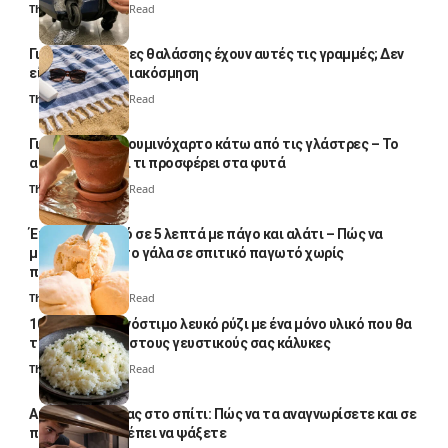
Thali Ombre
4 Min Read
Γιατί οι πετσέτες θαλάσσης έχουν αυτές τις γραμμές; Δεν
είναι μόνο για διακόσμηση
Thali Ombre
5 Min Read
Γιατί βάζουν αλουμινόχαρτο κάτω από τις γλάστρες – Το
απλό κόλπο και τι προσφέρει στα φυτά
Thali Ombre
4 Min Read
Έτοιμο παγωτό σε 5 λεπτά με πάγο και αλάτι – Πώς να
μετατρέψετε το γάλα σε σπιτικό παγωτό χωρίς
παγωτομηχανή
Thali Ombre
4 Min Read
10 φορές ποιο νόστιμο λευκό ρύζι με ένα μόνο υλικό που θα
το απογειώσει στους γευστικούς σας κάλυκες
Thali Ombre
4 Min Read
Αυγά κατσαρίδας στο σπίτι: Πώς να τα αναγνωρίσετε και σε
ποια σημεία πρέπει να ψάξετε