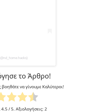
 (@nd_home.hacks)
γησε το Άρθρο!
ς βοηθάτε να γίνουμε Καλύτεροι!
α
4.5
/ 5. Αξιολογήσεις:
2