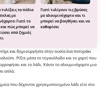
α τυλίξεις τα πόδια
Γιατί τυλίγουν τις βρύσες
ρέκλας με
με αλουμινόχαρτο και τι
όχαρτο: Γιατί το
μπορεί να βοηθήσει και να
 και πώς μπορεί να
καθαρίσει
τώσει από ζημιές
τι
τήρι και δημιουργήστε στην ουσία ένα ποτηράκι
καλούπι. Ρίξτε μέσα το τηγανόλαδο και το χαρτί που
ορροφήσει και το λάδι. Κάντε το αλουμινόχαρτο μια
σο απλά.
ημεία που δέχονται χρησιμοποιημένο λάδι είτε στο