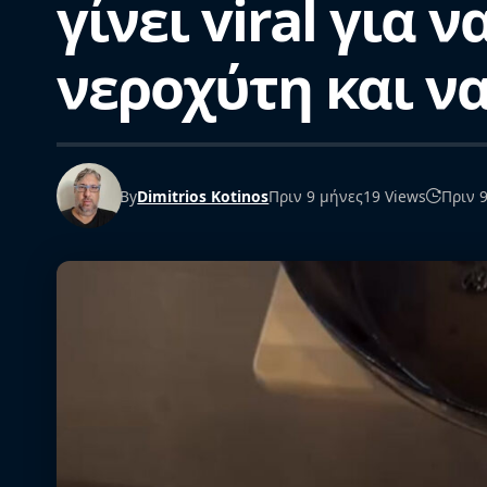
γίνει viral για 
νεροχύτη και ν
By
Dimitrios Kotinos
Πριν 9 μήνες
19 Views
Πριν 