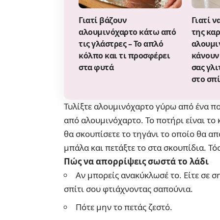
Γιατί βάζουν
Γιατί ν
αλουμινόχαρτο κάτω από
της κα
τις γλάστρες – Το απλό
αλουμιν
κόλπο και τι προσφέρει
κάνουν
στα φυτά
σας γλι
στο σπί
Τυλίξτε αλουμινόχαρτο γύρω από ένα πο
από αλουμινόχαρτο. Το ποτήρι είναι το 
θα σκουπίσετε το τηγάνι το οποίο θα απ
μπάλα και πετάξτε το στα σκουπίδια. Τό
Πώς να απορρίψεις σωστά το λάδι
Αν μπορείς ανακύκλωσέ το. Είτε σε σ
σπίτι σου
φτιάχνοντας σαπούνια
.
Πότε μην το πετάς ζεστό.