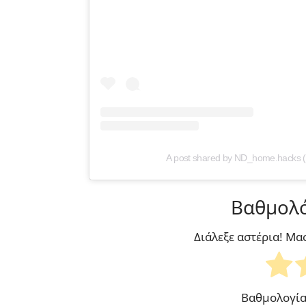
A post shared by ND_home.hacks
Βαθμολό
Διάλεξε αστέρια! Μα
Βαθμολογί