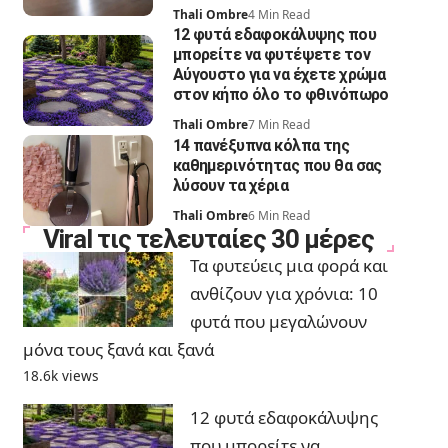
Thali Ombre
4 Min Read
12 φυτά εδαφοκάλυψης που
μπορείτε να φυτέψετε τον
Αύγουστο για να έχετε χρώμα
στον κήπο όλο το φθινόπωρο
Thali Ombre
7 Min Read
14 πανέξυπνα κόλπα της
καθημερινότητας που θα σας
λύσουν τα χέρια
Thali Ombre
6 Min Read
Viral τις τελευταίες 30 μέρες
Τα φυτεύεις μια φορά και
ανθίζουν για χρόνια: 10
φυτά που μεγαλώνουν
μόνα τους ξανά και ξανά
18.6k views
12 φυτά εδαφοκάλυψης
που μπορείτε να