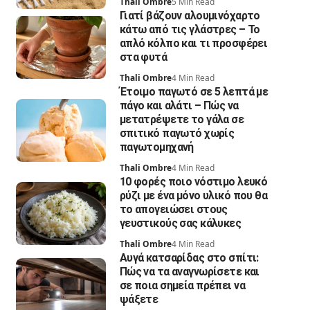
Thali Ombre
5 Min Read
Γιατί βάζουν αλουμινόχαρτο
κάτω από τις γλάστρες – Το
απλό κόλπο και τι προσφέρει
στα φυτά
Thali Ombre
4 Min Read
Έτοιμο παγωτό σε 5 λεπτά με
πάγο και αλάτι – Πώς να
μετατρέψετε το γάλα σε
σπιτικό παγωτό χωρίς
παγωτομηχανή
Thali Ombre
4 Min Read
10 φορές ποιο νόστιμο λευκό
ρύζι με ένα μόνο υλικό που θα
το απογειώσει στους
γευστικούς σας κάλυκες
Thali Ombre
4 Min Read
Αυγά κατσαρίδας στο σπίτι:
Πώς να τα αναγνωρίσετε και
σε ποια σημεία πρέπει να
ψάξετε