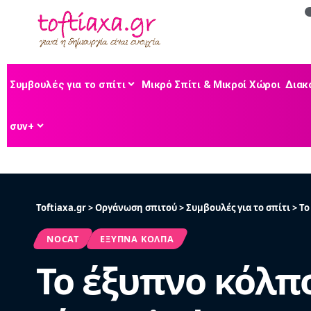
Συμβουλές για το σπίτι
Μικρό Σπίτι & Μικροί Χώροι
Διακ
συν+
Toftiaxa.gr
>
Οργάνωση σπιτού
>
Συμβουλές για το σπίτι
>
Το
NOCAT
ΈΞΥΠΝΑ ΚΌΛΠΑ
Το έξυπνο κόλπ