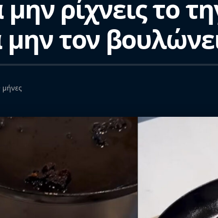
να μην ρίχνεις το 
α μην τον βουλώνε
9 μήνες