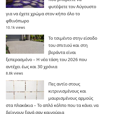
φυτέψετε τον Αύγουστο
για να έχετε χρώμα στον κήπο όλο το
φθινόπωρο
10.1k views
Το τσιμέντο στην είσοδο
του σπιτιού και στη
βεράντα είναι
ξεπερασμένο – Η νέα τάση του 2026 που
αντέχει έως και 30 χρόνια
8.8k views
Πες αντίο στους
κιτρινισμένους και
μαυρισμένους αρμούς
στα πλακάκια – Το απλό κόλπο που τα κάνει να
δείχνουν ξανά σαν καινούρια