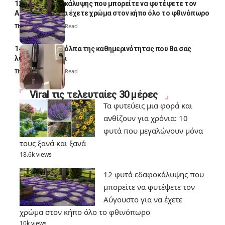
12 φυτά εδαφοκάλυψης που μπορείτε να φυτέψετε τον
Αύγουστο για να έχετε χρώμα στον κήπο όλο το φθινόπωρο
Thali Ombre
7 Min Read
14 πανέξυπνα κόλπα της καθημερινότητας που θα σας
λύσουν τα χέρια
Thali Ombre
6 Min Read
Viral τις τελευταίες 30 μέρες
Τα φυτεύεις μια φορά και
ανθίζουν για χρόνια: 10
φυτά που μεγαλώνουν μόνα
τους ξανά και ξανά
18.6k views
12 φυτά εδαφοκάλυψης που
μπορείτε να φυτέψετε τον
Αύγουστο για να έχετε
χρώμα στον κήπο όλο το φθινόπωρο
10k views