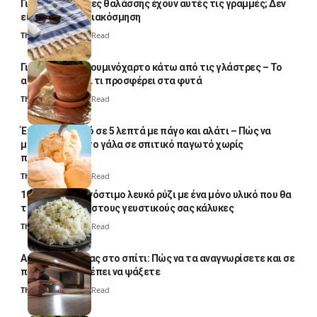
Γιατί οι πετσέτες θαλάσσης έχουν αυτές τις γραμμές; Δεν
είναι μόνο για διακόσμηση
Thali Ombre
5 Min Read
Γιατί βάζουν αλουμινόχαρτο κάτω από τις γλάστρες – Το
απλό κόλπο και τι προσφέρει στα φυτά
Thali Ombre
4 Min Read
Έτοιμο παγωτό σε 5 λεπτά με πάγο και αλάτι – Πώς να
μετατρέψετε το γάλα σε σπιτικό παγωτό χωρίς
παγωτομηχανή
Thali Ombre
4 Min Read
10 φορές ποιο νόστιμο λευκό ρύζι με ένα μόνο υλικό που θα
το απογειώσει στους γευστικούς σας κάλυκες
Thali Ombre
4 Min Read
Αυγά κατσαρίδας στο σπίτι: Πώς να τα αναγνωρίσετε και σε
ποια σημεία πρέπει να ψάξετε
Thali Ombre
4 Min Read