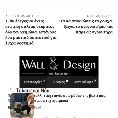
PREVIOUS ARTICLE
NEXT ARTICLE
Τι θα έλεγες να έχεις
Για να στεγνώσεις τα ρούχα,
σπιτική σάλτσα ντομάτας
ξέχνα το στεγνωτήριο και
όλο τον χειμώνα. Μπόνους
πάρε αφυγραντήρα
ένα μυστικό συστατικό για
έξτρα νοστιμιά
Τελευταία Νέα
Πολλοί βάζουν κολλητική ταινία στις ρόδες της βαλίτσας:
Γιατί το κάνουν και σε τι χρησιμεύει
Thali Ombre
4 Min Read