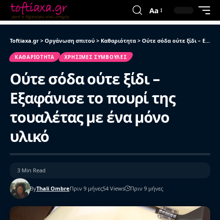
Aa
Toftiaxa.gr
>
Οργάνωση σπιτού
>
Καθαριότητα
>
Ούτε σόδα ούτε ξίδι – Εξαφάνισε το πουρί της τουαλέτας με ένα μόνο υλικό
ΚΑΘΑΡΙΌΤΗΤΑ
ΧΡΉΣΙΜΕΣ ΣΥΜΒΟΥΛΈΣ
Ούτε σόδα ούτε ξίδι –
Εξαφάνισε το πουρί της
τουαλέτας με ένα μόνο
υλικό
3 Min Read
By
Thali Ombre
Πριν 9 μήνες
54 Views
Πριν 9 μήνες