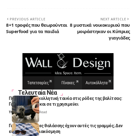
PREVIOUS ARTICLE
NEXT ARTICLE
8+1 τροφές που θεωρούνται
8 μυστικά νοικοκυριού που
Superfood για τα παιδιά
μοιράστηκαν οι Κύπριες
γιαγιάδες
Τελευταία Νέα
Πολλοί βάζουν κολλητική ταινία στις ρόδες της βαλίτσας:
Γιατί το κάνουν και σε τι χρησιμεύει
Thali Ombre
4 Min Read
Γιατί οι πετσέτες θαλάσσης έχουν αυτές τις γραμμές; Δεν
είναι μόνο για διακόσμηση