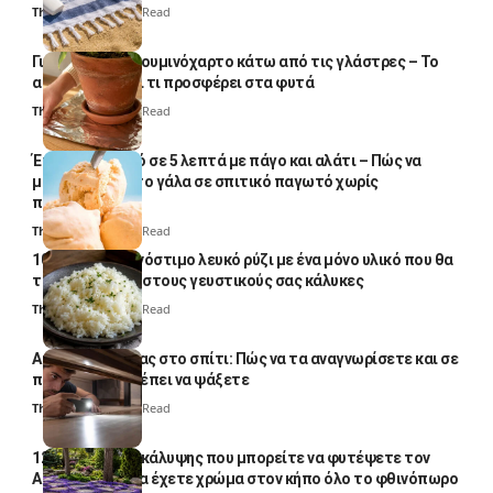
Thali Ombre
5 Min Read
Γιατί βάζουν αλουμινόχαρτο κάτω από τις γλάστρες – Το
απλό κόλπο και τι προσφέρει στα φυτά
Thali Ombre
4 Min Read
Έτοιμο παγωτό σε 5 λεπτά με πάγο και αλάτι – Πώς να
μετατρέψετε το γάλα σε σπιτικό παγωτό χωρίς
παγωτομηχανή
Thali Ombre
4 Min Read
10 φορές ποιο νόστιμο λευκό ρύζι με ένα μόνο υλικό που θα
το απογειώσει στους γευστικούς σας κάλυκες
Thali Ombre
4 Min Read
Αυγά κατσαρίδας στο σπίτι: Πώς να τα αναγνωρίσετε και σε
ποια σημεία πρέπει να ψάξετε
Thali Ombre
4 Min Read
12 φυτά εδαφοκάλυψης που μπορείτε να φυτέψετε τον
Αύγουστο για να έχετε χρώμα στον κήπο όλο το φθινόπωρο