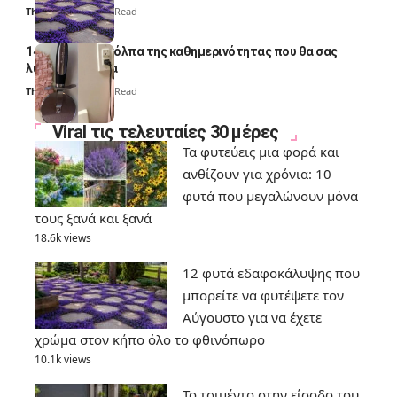
Thali Ombre
7 Min Read
14 πανέξυπνα κόλπα της καθημερινότητας που θα σας
λύσουν τα χέρια
Thali Ombre
6 Min Read
Viral τις τελευταίες 30 μέρες
Τα φυτεύεις μια φορά και
ανθίζουν για χρόνια: 10
φυτά που μεγαλώνουν μόνα
τους ξανά και ξανά
18.6k views
12 φυτά εδαφοκάλυψης που
μπορείτε να φυτέψετε τον
Αύγουστο για να έχετε
χρώμα στον κήπο όλο το φθινόπωρο
10.1k views
Το τσιμέντο στην είσοδο του