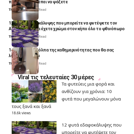
ποια σημεία πρέπει να ψάξετε
Thali Ombre
4 Min Read
12 φυτά εδαφοκάλυψης που μπορείτε να φυτέψετε τον
Αύγουστο για να έχετε χρώμα στον κήπο όλο το φθινόπωρο
Thali Ombre
7 Min Read
14 πανέξυπνα κόλπα της καθημερινότητας που θα σας
λύσουν τα χέρια
Thali Ombre
6 Min Read
Viral τις τελευταίες 30 μέρες
Τα φυτεύεις μια φορά και
ανθίζουν για χρόνια: 10
φυτά που μεγαλώνουν μόνα
τους ξανά και ξανά
18.6k views
12 φυτά εδαφοκάλυψης που
μπορείτε να φυτέψετε τον