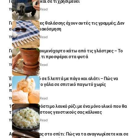
Γιατί το κάνουν και σε τι χρησιμεύει
Thali Ombre
4 Min Read
Γιατί οι πετσέτες θαλάσσης έχουν αυτές τις γραμμές; Δεν
είναι μόνο για διακόσμηση
Thali Ombre
5 Min Read
Γιατί βάζουν αλουμινόχαρτο κάτω από τις γλάστρες – Το
απλό κόλπο και τι προσφέρει στα φυτά
Thali Ombre
4 Min Read
Έτοιμο παγωτό σε 5 λεπτά με πάγο και αλάτι – Πώς να
μετατρέψετε το γάλα σε σπιτικό παγωτό χωρίς
παγωτομηχανή
Thali Ombre
4 Min Read
10 φορές ποιο νόστιμο λευκό ρύζι με ένα μόνο υλικό που θα
το απογειώσει στους γευστικούς σας κάλυκες
Thali Ombre
4 Min Read
Αυγά κατσαρίδας στο σπίτι: Πώς να τα αναγνωρίσετε και σε