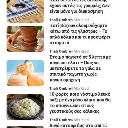
έχουν αυτές τις γραμμές; Δεν
είναι μόνο για διακόσμηση
Thali Ombre
5 Min Read
Γιατί βάζουν αλουμινόχαρτο
κάτω από τις γλάστρες – Το
απλό κόλπο και τι προσφέρει
στα φυτά
Thali Ombre
4 Min Read
Έτοιμο παγωτό σε 5 λεπτά με
πάγο και αλάτι – Πώς να
μετατρέψετε το γάλα σε
σπιτικό παγωτό χωρίς
παγωτομηχανή
Thali Ombre
4 Min Read
10 φορές ποιο νόστιμο λευκό
ρύζι με ένα μόνο υλικό που θα
το απογειώσει στους
γευστικούς σας κάλυκες
Thali Ombre
4 Min Read
Αυγά κατσαρίδας στο σπίτι: