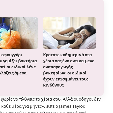
ο σφουγγάρι
Κρατάτε καθημερινά στα
υ γεμίζει βακτήρια
χέρια σας ένα αντικείμενο
ιατί οι ειδικοί λένε
αναπαραγωγής
λλάξεις άμεσα
βακτηρίων: οι ειδικοί
έχουν επισημάνει τους
κινδύνους
χωρίς να πλύνεις τα χέρια σου. Αλλά οι οδηγοί δεν
κάθε μέρα για μήνες», είπε ο James Taylor.