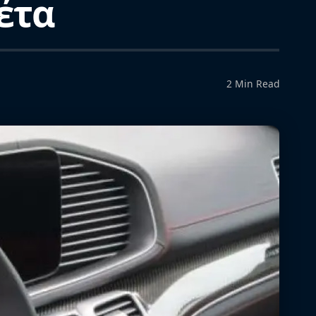
έτα
2 Min Read