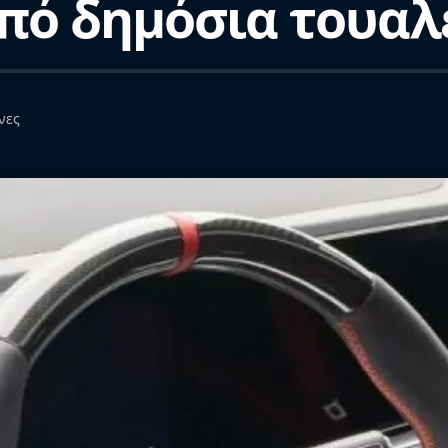
από δημόσια τουαλ
νες