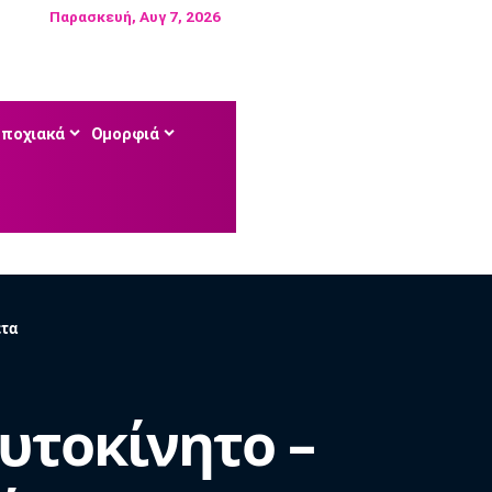
Παρασκευή, Αυγ 7, 2026
Εποχιακά
Ομορφιά
έτα
υτοκίνητο –