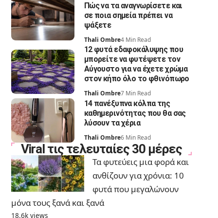
Πώς να τα αναγνωρίσετε και
σε ποια σημεία πρέπει να
ψάξετε
Thali Ombre
4 Min Read
12 φυτά εδαφοκάλυψης που
μπορείτε να φυτέψετε τον
Αύγουστο για να έχετε χρώμα
στον κήπο όλο το φθινόπωρο
Thali Ombre
7 Min Read
14 πανέξυπνα κόλπα της
καθημερινότητας που θα σας
λύσουν τα χέρια
Thali Ombre
6 Min Read
Viral τις τελευταίες 30 μέρες
Τα φυτεύεις μια φορά και
ανθίζουν για χρόνια: 10
φυτά που μεγαλώνουν
μόνα τους ξανά και ξανά
18.6k views