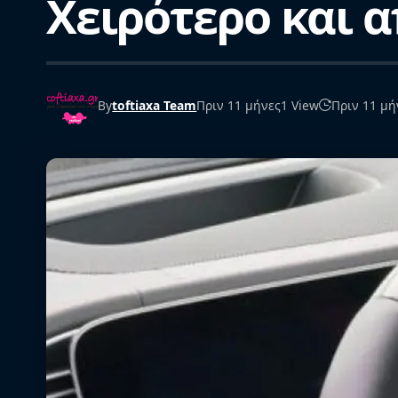
Χειρότερο και 
By
toftiaxa Team
Πριν 11 μήνες
1 View
Πριν 11 μή