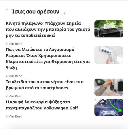
Ίσως σου αρέσουν
Κινητό Τηλέφωνο: Υπάρχουν Σημεία
που αδειάζουν την μπαταρία του γι’αυτό
μην τα τοποθετείτε εκεί
3 Min Read
Πώς να Μειώσετε το Λογαριασμό
Ρεύματος Όταν Χρησιμοποιείτε
Κλιματιστικό είτε για Θέρμανση είτε για
Ψύξη
2 Min Read
Τα κλειδιά του αυτοκινήτου είναι πιο
βρώμικα από τα smartphones
2 Min Read
Η κρυφή λειτουργία ψύξης στο
πορτμπαγκάζ του Volkswagen Golf
3 Min Read