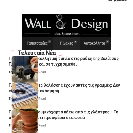
Τελευταία Νέα
Πολλοί βάζουν κολλητική ταινία στις ρόδες της βαλίτσας:
Γιατί το κάνουν και σε τι χρησιμεύει
Thali Ombre
4 Min Read
Γιατί οι πετσέτες θαλάσσης έχουν αυτές τις γραμμές; Δεν
είναι μόνο για διακόσμηση
Thali Ombre
5 Min Read
Γιατί βάζουν αλουμινόχαρτο κάτω από τις γλάστρες – Το
απλό κόλπο και τι προσφέρει στα φυτά
Thali Ombre
4 Min Read