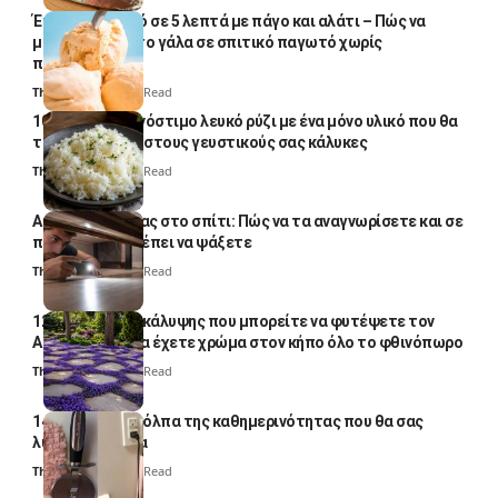
Έτοιμο παγωτό σε 5 λεπτά με πάγο και αλάτι – Πώς να
μετατρέψετε το γάλα σε σπιτικό παγωτό χωρίς
παγωτομηχανή
Thali Ombre
4 Min Read
10 φορές ποιο νόστιμο λευκό ρύζι με ένα μόνο υλικό που θα
το απογειώσει στους γευστικούς σας κάλυκες
Thali Ombre
4 Min Read
Αυγά κατσαρίδας στο σπίτι: Πώς να τα αναγνωρίσετε και σε
ποια σημεία πρέπει να ψάξετε
Thali Ombre
4 Min Read
12 φυτά εδαφοκάλυψης που μπορείτε να φυτέψετε τον
Αύγουστο για να έχετε χρώμα στον κήπο όλο το φθινόπωρο
Thali Ombre
7 Min Read
14 πανέξυπνα κόλπα της καθημερινότητας που θα σας
λύσουν τα χέρια
Thali Ombre
6 Min Read