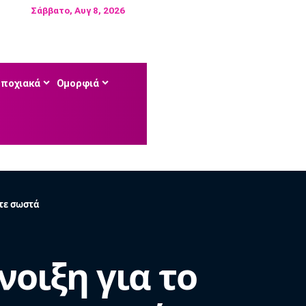
Σάββατο, Αυγ 8, 2026
Εποχιακά
Ομορφιά
ετε σωστά
νοιξη για το