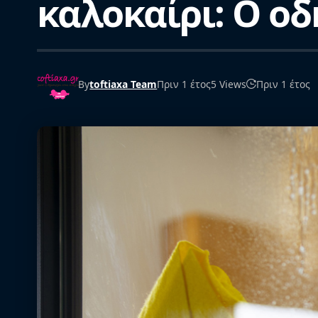
καλοκαίρι: Ο οδ
By
toftiaxa Team
Πριν 1 έτος
5 Views
Πριν 1 έτος