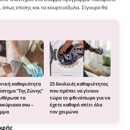
, όπως επίσης και τα κουρτινόξυλα. Σίγουρα θα
ενική καθαριότητα
25 δουλειές καθαριότητας
ύστημα “Της Ζώνης”
που πρέπει να γίνουν
ευθέρωσε τα
τώρα το φθινόπωρο για να
οκύριακα σου –
έχετε καθαρό σπίτι όλο
αμμα
τον χειμώνα
οφής