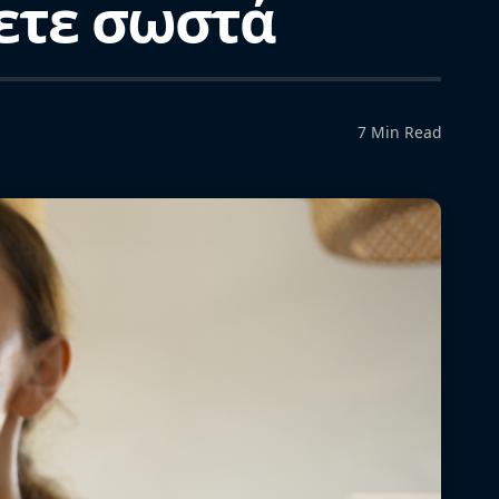
νετε σωστά
7 Min Read