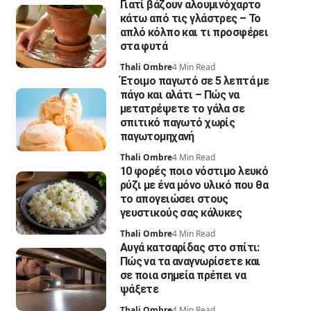
Γιατί βάζουν αλουμινόχαρτο
κάτω από τις γλάστρες – Το
απλό κόλπο και τι προσφέρει
στα φυτά
Thali Ombre
4 Min Read
Έτοιμο παγωτό σε 5 λεπτά με
πάγο και αλάτι – Πώς να
μετατρέψετε το γάλα σε
σπιτικό παγωτό χωρίς
παγωτομηχανή
Thali Ombre
4 Min Read
10 φορές ποιο νόστιμο λευκό
ρύζι με ένα μόνο υλικό που θα
το απογειώσει στους
γευστικούς σας κάλυκες
Thali Ombre
4 Min Read
Αυγά κατσαρίδας στο σπίτι:
Πώς να τα αναγνωρίσετε και
σε ποια σημεία πρέπει να
ψάξετε
Thali Ombre
4 Min Read