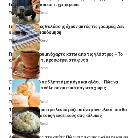
Γιατί το κάνουν και σε τι χρησιμεύει
Thali Ombre
4 Min Read
Γιατί οι πετσέτες θαλάσσης έχουν αυτές τις γραμμές; Δεν
είναι μόνο για διακόσμηση
Thali Ombre
5 Min Read
Γιατί βάζουν αλουμινόχαρτο κάτω από τις γλάστρες – Το
απλό κόλπο και τι προσφέρει στα φυτά
Thali Ombre
4 Min Read
Έτοιμο παγωτό σε 5 λεπτά με πάγο και αλάτι – Πώς να
μετατρέψετε το γάλα σε σπιτικό παγωτό χωρίς
παγωτομηχανή
Thali Ombre
4 Min Read
10 φορές ποιο νόστιμο λευκό ρύζι με ένα μόνο υλικό που θα
το απογειώσει στους γευστικούς σας κάλυκες
Thali Ombre
4 Min Read
Αυγά κατσαρίδας στο σπίτι: Πώς να τα αναγνωρίσετε και σε