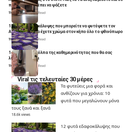
ποια σημεία πρέπει να ψάξετε
Thali Ombre
4 Min Read
12 φυτά εδαφοκάλυψης που μπορείτε να φυτέψετε τον
Αύγουστο για να έχετε χρώμα στον κήπο όλο το φθινόπωρο
Thali Ombre
7 Min Read
14 πανέξυπνα κόλπα της καθημερινότητας που θα σας
λύσουν τα χέρια
Thali Ombre
6 Min Read
Viral τις τελευταίες 30 μέρες
Τα φυτεύεις μια φορά και
ανθίζουν για χρόνια: 10
φυτά που μεγαλώνουν μόνα
τους ξανά και ξανά
18.6k views
12 φυτά εδαφοκάλυψης που