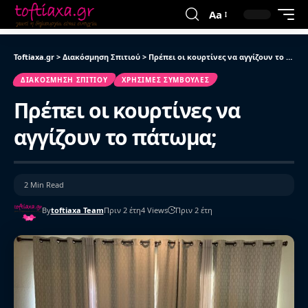
Aa
Toftiaxa.gr
>
Διακόσμηση Σπιτιού
>
Πρέπει οι κουρτίνες να αγγίζουν το πάτωμα;
ΔΙΑΚΌΣΜΗΣΗ ΣΠΙΤΙΟΎ
ΧΡΉΣΙΜΕΣ ΣΥΜΒΟΥΛΈΣ
Πρέπει οι κουρτίνες να
αγγίζουν το πάτωμα;
2 Min Read
By
toftiaxa Team
Πριν 2 έτη
4 Views
Πριν 2 έτη