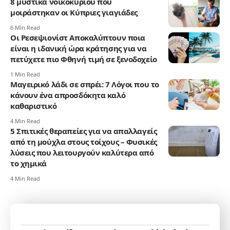
8 μυστικά νοικοκυριού που
μοιράστηκαν οι Κύπριες γιαγιάδες
6 Min Read
Οι Ρεσεψιονίστ Αποκαλύπτουν ποια
είναι η ιδανική ώρα κράτησης για να
πετύχετε πιο Φθηνή τιμή σε ξενοδοχείο
1 Min Read
Μαγειρικό λάδι σε σπρέι: 7 Λόγοι που το
κάνουν ένα απροσδόκητα καλό
καθαριστικό
4 Min Read
5 Σπιτικές θεραπείες για να απαλλαγείς
από τη μούχλα στους τοίχους – Φυσικές
λύσεις που λειτουργούν καλύτερα από
το χημικά
4 Min Read