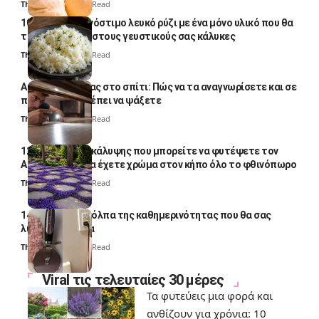
Thali Ombre
4 Min Read
10 φορές ποιο νόστιμο λευκό ρύζι με ένα μόνο υλικό που θα
το απογειώσει στους γευστικούς σας κάλυκες
Thali Ombre
4 Min Read
Αυγά κατσαρίδας στο σπίτι: Πώς να τα αναγνωρίσετε και σε
ποια σημεία πρέπει να ψάξετε
Thali Ombre
4 Min Read
12 φυτά εδαφοκάλυψης που μπορείτε να φυτέψετε τον
Αύγουστο για να έχετε χρώμα στον κήπο όλο το φθινόπωρο
Thali Ombre
7 Min Read
14 πανέξυπνα κόλπα της καθημερινότητας που θα σας
λύσουν τα χέρια
Thali Ombre
6 Min Read
Viral τις τελευταίες 30 μέρες
Τα φυτεύεις μια φορά και
ανθίζουν για χρόνια: 10