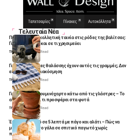
Τελευταία Νέα
Πολλοί βάζουν κολλητική ταινία στις ρόδες της βαλίτσας:
Γιατί το κάνουν και σε τι χρησιμεύει
Thali Ombre
4 Min Read
Γιατί οι πετσέτες θαλάσσης έχουν αυτές τις γραμμές; Δεν
είναι μόνο για διακόσμηση
Thali Ombre
5 Min Read
Γιατί βάζουν αλουμινόχαρτο κάτω από τις γλάστρες – Το
απλό κόλπο και τι προσφέρει στα φυτά
Thali Ombre
4 Min Read
Έτοιμο παγωτό σε 5 λεπτά με πάγο και αλάτι – Πώς να
μετατρέψετε το γάλα σε σπιτικό παγωτό χωρίς
παγωτομηχανή