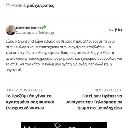
TAGGED:
ρούχα
τρύπες
Dimitrios Kotinos
Συντάκτης στο Toftiaxa.gr
Είμαι ο Δημήτρης! Είμαι ειδικός σε θέματα περιβάλλοντος με πτυχίο
στην Γεωλόγια και Μεταπτυχιακό στην Διαχείριση Αποβλήτων. Τα
τελευταία χρόνια αρθρογραφώ σε διάφορες ιστοσελίδες για θέματα
ανακύκλωσης, επαναχρησιμοποίησης αλλά και χρήσιμων συμβουλών για
το σπίτι και τον κήπο. Μεγάλη μου αγάπη η διακόσμηση αλλά και η
μαγειρική.
PREVIOUS ARTICLE
NEXT ARTICLE
Το Προζύμι θα γίνει το
Γιατί Δεν Πρέπει να
Αγαπημένο σας Φυσικό
Ανοίγετε την Τηλεόραση σε
Ενισχυτικό Φυτών
Δωμάτιο Ξενοδοχείου