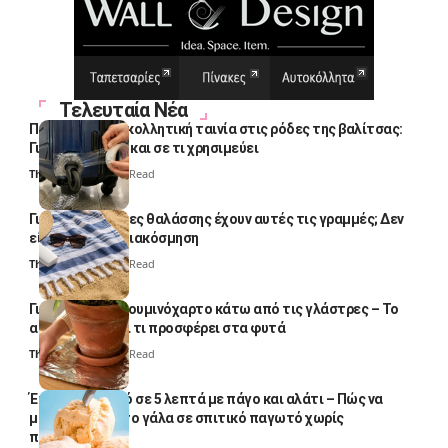
Τελευταία Νέα
Πολλοί βάζουν κολλητική ταινία στις ρόδες της βαλίτσας:
Γιατί το κάνουν και σε τι χρησιμεύει
Thali Ombre
4 Min Read
Γιατί οι πετσέτες θαλάσσης έχουν αυτές τις γραμμές; Δεν
είναι μόνο για διακόσμηση
Thali Ombre
5 Min Read
Γιατί βάζουν αλουμινόχαρτο κάτω από τις γλάστρες – Το
απλό κόλπο και τι προσφέρει στα φυτά
Thali Ombre
4 Min Read
Έτοιμο παγωτό σε 5 λεπτά με πάγο και αλάτι – Πώς να
μετατρέψετε το γάλα σε σπιτικό παγωτό χωρίς
παγωτομηχανή