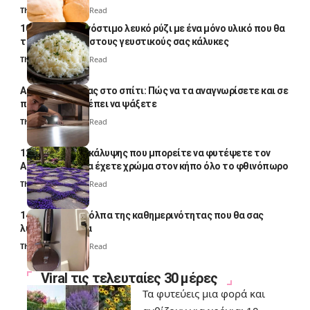
Thali Ombre
4 Min Read
10 φορές ποιο νόστιμο λευκό ρύζι με ένα μόνο υλικό που θα
το απογειώσει στους γευστικούς σας κάλυκες
Thali Ombre
4 Min Read
Αυγά κατσαρίδας στο σπίτι: Πώς να τα αναγνωρίσετε και σε
ποια σημεία πρέπει να ψάξετε
Thali Ombre
4 Min Read
12 φυτά εδαφοκάλυψης που μπορείτε να φυτέψετε τον
Αύγουστο για να έχετε χρώμα στον κήπο όλο το φθινόπωρο
Thali Ombre
7 Min Read
14 πανέξυπνα κόλπα της καθημερινότητας που θα σας
λύσουν τα χέρια
Thali Ombre
6 Min Read
Viral τις τελευταίες 30 μέρες
Τα φυτεύεις μια φορά και