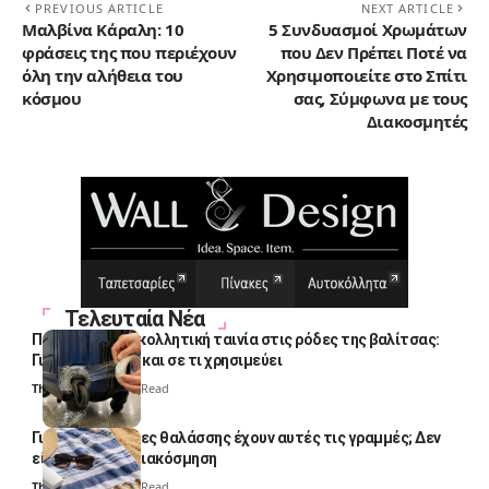
PREVIOUS ARTICLE
NEXT ARTICLE
Μαλβίνα Κάραλη: 10
5 Συνδυασμοί Χρωμάτων
φράσεις της που περιέχουν
που Δεν Πρέπει Ποτέ να
όλη την αλήθεια του
Χρησιμοποιείτε στο Σπίτι
κόσμου
σας, Σύμφωνα με τους
Διακοσμητές
Τελευταία Νέα
Πολλοί βάζουν κολλητική ταινία στις ρόδες της βαλίτσας:
Γιατί το κάνουν και σε τι χρησιμεύει
Thali Ombre
4 Min Read
Γιατί οι πετσέτες θαλάσσης έχουν αυτές τις γραμμές; Δεν
είναι μόνο για διακόσμηση
Thali Ombre
5 Min Read