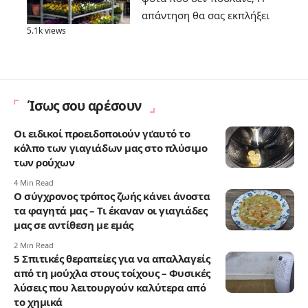
απάντηση θα σας εκπλήξει
5.1k views
Ίσως σου αρέσουν
Οι ειδικοί πρoειδοποιούν γι’αυτό το
κόλπο των γιαγιάδων μας στο πλύσιμο
των ρούχων
4 Min Read
Ο σύγχρονος τρόπος ζωής κάνει άνοστα
τα φαγητά μας – Τι έκαναν οι γιαγιάδες
μας σε αντίθεση με εμάς
2 Min Read
5 Σπιτικές θεραπείες για να απαλλαγείς
από τη μούχλα στους τοίχους – Φυσικές
λύσεις που λειτουργούν καλύτερα από
το χημικά