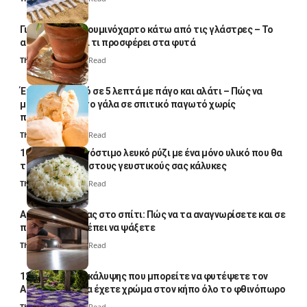
Γιατί βάζουν αλουμινόχαρτο κάτω από τις γλάστρες – Το
απλό κόλπο και τι προσφέρει στα φυτά
Thali Ombre
4 Min Read
Έτοιμο παγωτό σε 5 λεπτά με πάγο και αλάτι – Πώς να
μετατρέψετε το γάλα σε σπιτικό παγωτό χωρίς
παγωτομηχανή
Thali Ombre
4 Min Read
10 φορές ποιο νόστιμο λευκό ρύζι με ένα μόνο υλικό που θα
το απογειώσει στους γευστικούς σας κάλυκες
Thali Ombre
4 Min Read
Αυγά κατσαρίδας στο σπίτι: Πώς να τα αναγνωρίσετε και σε
ποια σημεία πρέπει να ψάξετε
Thali Ombre
4 Min Read
12 φυτά εδαφοκάλυψης που μπορείτε να φυτέψετε τον
Αύγουστο για να έχετε χρώμα στον κήπο όλο το φθινόπωρο
Thali Ombre
7 Min Read