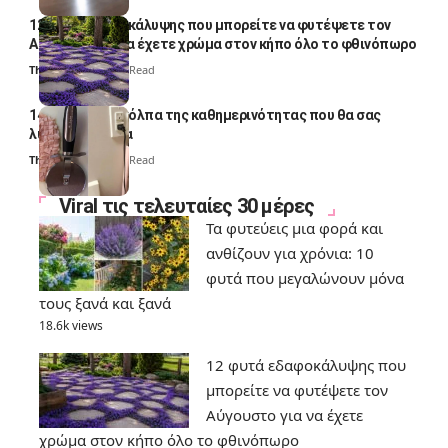
12 φυτά εδαφοκάλυψης που μπορείτε να φυτέψετε τον
Αύγουστο για να έχετε χρώμα στον κήπο όλο το φθινόπωρο
Thali Ombre
7 Min Read
14 πανέξυπνα κόλπα της καθημερινότητας που θα σας
λύσουν τα χέρια
Thali Ombre
6 Min Read
Viral τις τελευταίες 30 μέρες
Τα φυτεύεις μια φορά και
ανθίζουν για χρόνια: 10
φυτά που μεγαλώνουν μόνα
τους ξανά και ξανά
18.6k views
12 φυτά εδαφοκάλυψης που
μπορείτε να φυτέψετε τον
Αύγουστο για να έχετε
χρώμα στον κήπο όλο το φθινόπωρο