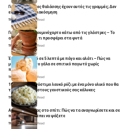
Γιατί οι πετσέτες θαλάσσης έχουν αυτές τις γραμμές; Δεν
είναι μόνο για διακόσμηση
Thali Ombre
5 Min Read
Γιατί βάζουν αλουμινόχαρτο κάτω από τις γλάστρες – Το
απλό κόλπο και τι προσφέρει στα φυτά
Thali Ombre
4 Min Read
Έτοιμο παγωτό σε 5 λεπτά με πάγο και αλάτι – Πώς να
μετατρέψετε το γάλα σε σπιτικό παγωτό χωρίς
παγωτομηχανή
Thali Ombre
4 Min Read
10 φορές ποιο νόστιμο λευκό ρύζι με ένα μόνο υλικό που θα
το απογειώσει στους γευστικούς σας κάλυκες
Thali Ombre
4 Min Read
Αυγά κατσαρίδας στο σπίτι: Πώς να τα αναγνωρίσετε και σε
ποια σημεία πρέπει να ψάξετε
Thali Ombre
4 Min Read