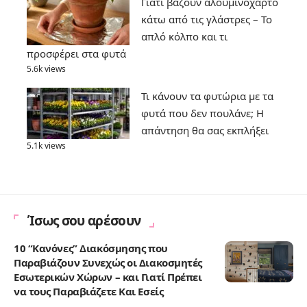
Γιατί βάζουν αλουμινόχαρτο
κάτω από τις γλάστρες – Το
απλό κόλπο και τι
προσφέρει στα φυτά
5.6k views
Τι κάνουν τα φυτώρια με τα
φυτά που δεν πουλάνε; Η
απάντηση θα σας εκπλήξει
5.1k views
Ίσως σου αρέσουν
10 “Κανόνες” Διακόσμησης που
Παραβιάζουν Συνεχώς οι Διακοσμητές
Εσωτερικών Χώρων – και Γιατί Πρέπει
να τους Παραβιάζετε Και Εσείς