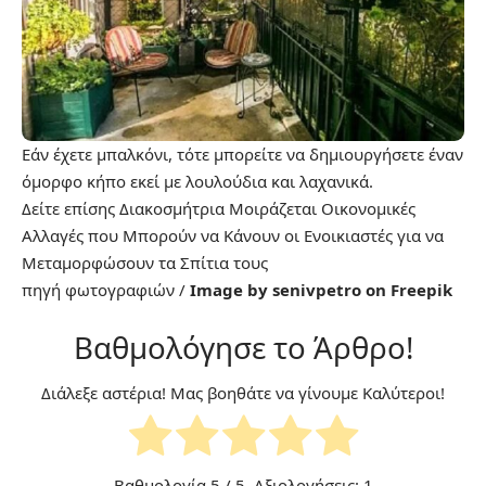
Εάν έχετε μπαλκόνι, τότε μπορείτε να δημιουργήσετε έναν
όμορφο κήπο εκεί με λουλούδια και λαχανικά.
Δείτε επίσης
Διακοσμήτρια Μοιράζεται Οικονομικές
Αλλαγές που Μπορούν να Κάνουν οι Ενοικιαστές για να
Μεταμορφώσουν τα Σπίτια τους
πηγή
φωτογραφιών
/
Image by senivpetro on Freepik
Βαθμολόγησε το Άρθρο!
Διάλεξε αστέρια! Μας βοηθάτε να γίνουμε Καλύτεροι!
Βαθμολογία
5
/ 5. Αξιολογήσεις:
1