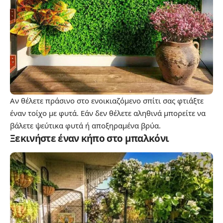
Αν θέλετε πράσινο στο ενοικιαζόμενο σπίτι σας φτιάξτε
έναν τοίχο με φυτά. Εάν δεν θέλετε αληθινά μπορείτε να
βάλετε ψεύτικα φυτά ή αποξηραμένα βρύα.
Ξεκινήστε έναν κήπο στο μπαλκόνι