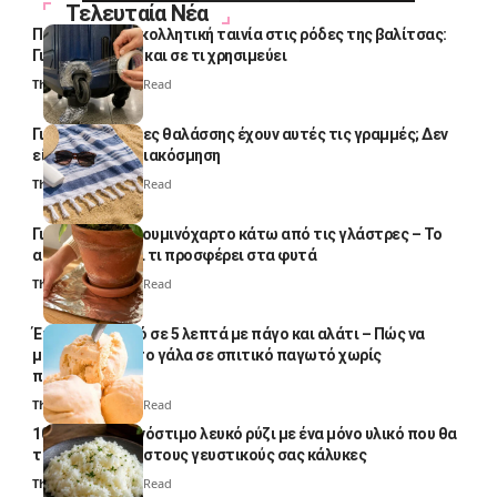
Τελευταία Νέα
Πολλοί βάζουν κολλητική ταινία στις ρόδες της βαλίτσας:
Γιατί το κάνουν και σε τι χρησιμεύει
Thali Ombre
4 Min Read
Γιατί οι πετσέτες θαλάσσης έχουν αυτές τις γραμμές; Δεν
είναι μόνο για διακόσμηση
Thali Ombre
5 Min Read
Γιατί βάζουν αλουμινόχαρτο κάτω από τις γλάστρες – Το
απλό κόλπο και τι προσφέρει στα φυτά
Thali Ombre
4 Min Read
Έτοιμο παγωτό σε 5 λεπτά με πάγο και αλάτι – Πώς να
μετατρέψετε το γάλα σε σπιτικό παγωτό χωρίς
παγωτομηχανή
Thali Ombre
4 Min Read
10 φορές ποιο νόστιμο λευκό ρύζι με ένα μόνο υλικό που θα
το απογειώσει στους γευστικούς σας κάλυκες
Thali Ombre
4 Min Read