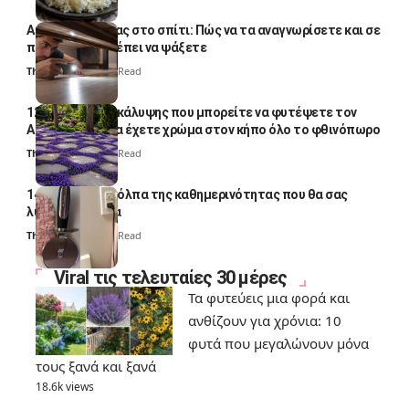
Αυγά κατσαρίδας στο σπίτι: Πώς να τα αναγνωρίσετε και σε
ποια σημεία πρέπει να ψάξετε
Thali Ombre
4 Min Read
12 φυτά εδαφοκάλυψης που μπορείτε να φυτέψετε τον
Αύγουστο για να έχετε χρώμα στον κήπο όλο το φθινόπωρο
Thali Ombre
7 Min Read
14 πανέξυπνα κόλπα της καθημερινότητας που θα σας
λύσουν τα χέρια
Thali Ombre
6 Min Read
Viral τις τελευταίες 30 μέρες
Τα φυτεύεις μια φορά και
ανθίζουν για χρόνια: 10
φυτά που μεγαλώνουν μόνα
τους ξανά και ξανά
18.6k views