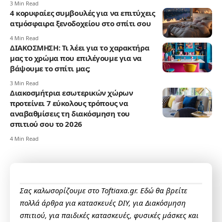
3 Min Read
4 κορυφαίες συμβουλές για να επιτύχεις
ατμόσφαιρα ξενοδοχείου στο σπίτι σου
4 Min Read
ΔΙΑΚΟΣΜΗΣΗ: Τι λέει για το χαρακτήρα
μας το χρώμα που επιλέγουμε για να
βάψουμε το σπίτι μας;
3 Min Read
Διακοσμήτρια εσωτερικών χώρων
προτείνει 7 εύκολους τρόπους να
αναβαθμίσεις τη διακόσμηση του
σπιτιού σου το 2026
4 Min Read
Σας καλωσορίζουμε στο Toftiaxa.gr. Εδώ θα βρείτε
πολλά άρθρα για κατασκευές DIY, για Διακόσμηση
σπιτιού, για παιδικές κατασκευές, φυσικές μάσκες και