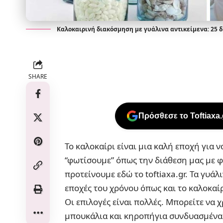
Καλοκαιρινή διακόσμηση με γυάλινα αντικείμενα: 25 δη
SHARE
Πρόσθεσε το Toftiaxa
Το καλοκαίρι είναι μια καλή εποχή για 
“φωτίσουμε” όπως την διάθεση μας με φ
προτείνουμε εδώ το
toftiaxa.gr
. Τα γυάλ
εποχές του χρόνου όπως και το καλοκαίρ
Οι επιλογές είναι πολλές. Μπορείτε να
μπουκάλια
και κηροπήγια συνδυασμένα 