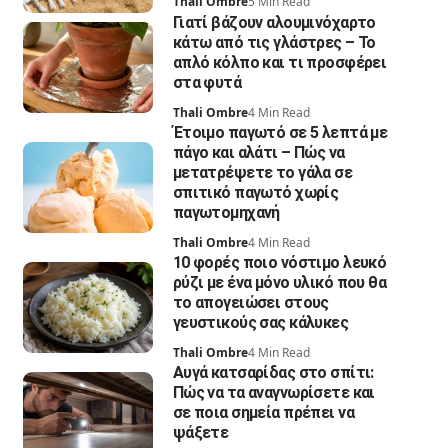
Thali Ombre
5 Min Read
Γιατί βάζουν αλουμινόχαρτο
κάτω από τις γλάστρες – Το
απλό κόλπο και τι προσφέρει
στα φυτά
Thali Ombre
4 Min Read
Έτοιμο παγωτό σε 5 λεπτά με
πάγο και αλάτι – Πώς να
μετατρέψετε το γάλα σε
σπιτικό παγωτό χωρίς
παγωτομηχανή
Thali Ombre
4 Min Read
10 φορές ποιο νόστιμο λευκό
ρύζι με ένα μόνο υλικό που θα
το απογειώσει στους
γευστικούς σας κάλυκες
Thali Ombre
4 Min Read
Αυγά κατσαρίδας στο σπίτι:
Πώς να τα αναγνωρίσετε και
σε ποια σημεία πρέπει να
ψάξετε