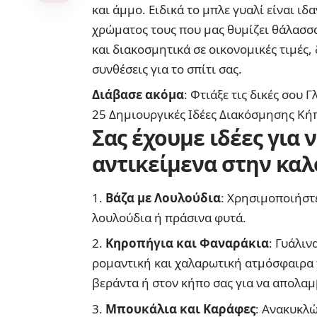
και
άμμο
. Ειδικά το μπλε γυαλί είναι ι
χρώματος τους που μας θυμίζει θάλασσα
και διακοσμητικά σε οικονομικές τιμές
συνθέσεις για το σπίτι σας.
Διάβασε ακόμα
:
Φτιάξε τις δικές σου 
25 Δημιουργικές Ιδέες Διακόσμησης Κή
Σας έχουμε ιδέες για 
αντικείμενα στην καλ
Βάζα με Λουλούδια
: Χρησιμοποιήστ
λουλούδια ή πράσινα φυτά.
Κηροπήγια και Φαναράκια
: Γυάλι
ρομαντική και χαλαρωτική ατμόσφαιρα 
βεράντα ή στον κήπο σας για να απολαμβ
Μπουκάλια και Καράφες
: Ανακυκλώ