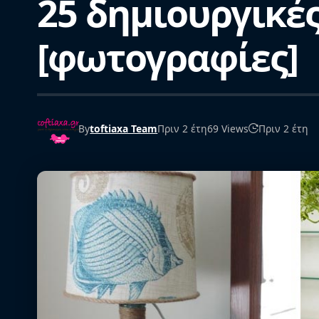
25 δημιουργικές 
[φωτογραφίες]
By
toftiaxa Team
Πριν 2 έτη
69 Views
Πριν 2 έτη