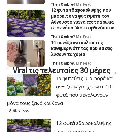
Thali Ombre
4 Min Read
12 φυτά εδαφοκάλυψης που
μπορείτε να φυτέψετε τον
Αύγουστο για να έχετε χρώμα
στον κήπο όλο το φθινόπωρο
Thali Ombre
7 Min Read
14 πανέξυπνα κόλπα της
καθημερινότητας που θα σας
λύσουν τα χέρια
Thali Ombre
6 Min Read
Viral τις τελευταίες 30 μέρες
Τα φυτεύεις μια φορά και
ανθίζουν για χρόνια: 10
φυτά που μεγαλώνουν
μόνα τους ξανά και ξανά
18.6k views
12 φυτά εδαφοκάλυψης
που μπορείτε να