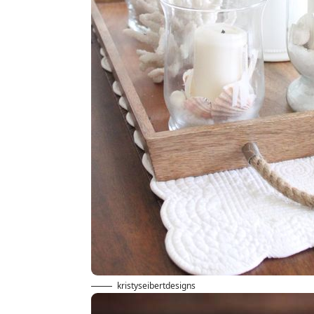
kristyseibertdesigns