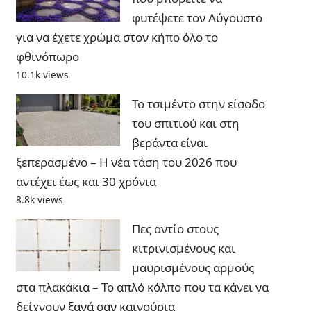
φυτέψετε τον Αύγουστο
για να έχετε χρώμα στον κήπο όλο το
φθινόπωρο
10.1k views
Το τσιμέντο στην είσοδο
του σπιτιού και στη
βεράντα είναι
ξεπερασμένο – Η νέα τάση του 2026 που
αντέχει έως και 30 χρόνια
8.8k views
Πες αντίο στους
κιτρινισμένους και
μαυρισμένους αρμούς
στα πλακάκια – Το απλό κόλπο που τα κάνει να
δείχνουν ξανά σαν καινούρια