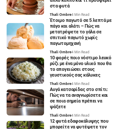
απλό κόλπο και τι προσφέρει
στα φυτά
Thali Ombre
4 Min Read
Έτοιμο παγωτό σε 5 λεπτά με
πάγο και αλάτι – Πώς να
μετατρέψετε το γάλα σε
σπιτικό παγωτό χωρίς
παγωτομηχανή
Thali Ombre
4 Min Read
10 φορές ποιο νόστιμο λευκό
ρύζι με ένα μόνο υλικό που θα
το απογειώσει στους
γευστικούς σας κάλυκες
Thali Ombre
4 Min Read
Αυγά κατσαρίδας στο σπίτι:
Πώς να τα αναγνωρίσετε και
σε ποια σημεία πρέπει να
ψάξετε
Thali Ombre
4 Min Read
12 φυτά εδαφοκάλυψης που
μπορείτε να φυτέψετε τον