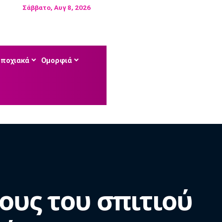
Σάββατο, Αυγ 8, 2026
Εποχιακά
Ομορφιά
ους του σπιτιού