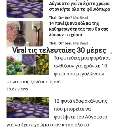
Αύγουστο για να έχετε χρώμα
στον κήπο όλο το φθινόπωρο
Thali Ombre
7 Min Read
14 πανέξυπνα κόλπα της
καθημερινότητας που θα σας
λύσουν τα χέρια
Thali Ombre
6 Min Read
Viral τις τελευταίες 30 μέρες
Τα φυτεύεις μια φορά και
ανθίζουν για χρόνια: 10
φυτά που μεγαλώνουν
μόνα τους ξανά και ξανά
18.6k views
12 φυτά εδαφοκάλυψης
που μπορείτε να
φυτέψετε τον Αύγουστο
για να έχετε χρώμα στον κήπο όλο το