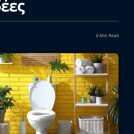
δέες
6 Min Read