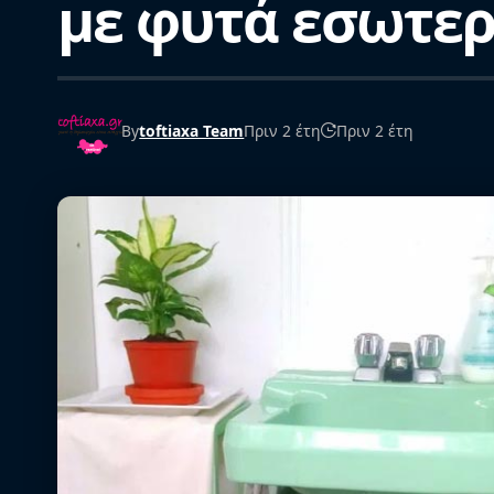
με φυτά εσωτερ
By
toftiaxa Team
Πριν 2 έτη
Πριν 2 έτη