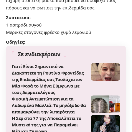
ισχυρή στυπτική μάσκα που μπορεί να συσφίξει τους
πόρους και να φωτίσει την επιδερμίδα σας.
Συστατικά:
1 ασπράδι αυγού
Μερικές σταγόνες φρέσκο χυμό λεμονιού
Οδηγίες:
Σε ενδιαφέρουν
Γιατί Είναι Σημαντικό να
Διακόπτετε τη Ρουτίνα Φροντίδας
της Επιδερμίδας σας Τουλάχιστον
Μία Φορά το Μήνα Σύμφωνα με
τους Δερματολόγους
Φυσική Αντιμετώπιση για τα
Λαδωμένα Μαλλιά: Το μηλόξυδο θα
απομακρύνει την λιπαρότητα
Η Σερ στα 77 της Αποκαλύπτει το
Μυστικό της για να Παραμείνει
Νέα και Όμορφη