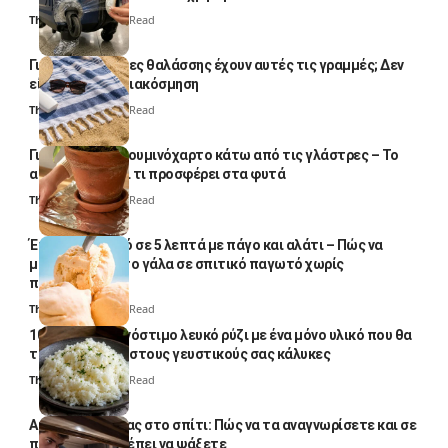
Thali Ombre
4 Min Read
Γιατί οι πετσέτες θαλάσσης έχουν αυτές τις γραμμές; Δεν
είναι μόνο για διακόσμηση
Thali Ombre
5 Min Read
Γιατί βάζουν αλουμινόχαρτο κάτω από τις γλάστρες – Το
απλό κόλπο και τι προσφέρει στα φυτά
Thali Ombre
4 Min Read
Έτοιμο παγωτό σε 5 λεπτά με πάγο και αλάτι – Πώς να
μετατρέψετε το γάλα σε σπιτικό παγωτό χωρίς
παγωτομηχανή
Thali Ombre
4 Min Read
10 φορές ποιο νόστιμο λευκό ρύζι με ένα μόνο υλικό που θα
το απογειώσει στους γευστικούς σας κάλυκες
Thali Ombre
4 Min Read
Αυγά κατσαρίδας στο σπίτι: Πώς να τα αναγνωρίσετε και σε
ποια σημεία πρέπει να ψάξετε