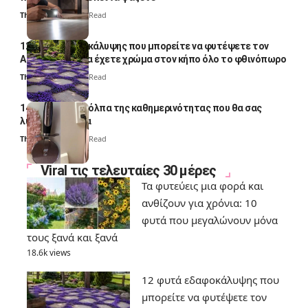
Thali Ombre
4 Min Read
12 φυτά εδαφοκάλυψης που μπορείτε να φυτέψετε τον
Αύγουστο για να έχετε χρώμα στον κήπο όλο το φθινόπωρο
Thali Ombre
7 Min Read
14 πανέξυπνα κόλπα της καθημερινότητας που θα σας
λύσουν τα χέρια
Thali Ombre
6 Min Read
Viral τις τελευταίες 30 μέρες
Τα φυτεύεις μια φορά και
ανθίζουν για χρόνια: 10
φυτά που μεγαλώνουν μόνα
τους ξανά και ξανά
18.6k views
12 φυτά εδαφοκάλυψης που
μπορείτε να φυτέψετε τον