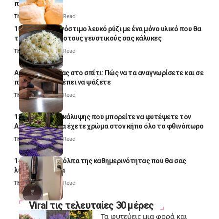
παγωτομηχανή
Thali Ombre
4 Min Read
10 φορές ποιο νόστιμο λευκό ρύζι με ένα μόνο υλικό που θα
το απογειώσει στους γευστικούς σας κάλυκες
Thali Ombre
4 Min Read
Αυγά κατσαρίδας στο σπίτι: Πώς να τα αναγνωρίσετε και σε
ποια σημεία πρέπει να ψάξετε
Thali Ombre
4 Min Read
12 φυτά εδαφοκάλυψης που μπορείτε να φυτέψετε τον
Αύγουστο για να έχετε χρώμα στον κήπο όλο το φθινόπωρο
Thali Ombre
7 Min Read
14 πανέξυπνα κόλπα της καθημερινότητας που θα σας
λύσουν τα χέρια
Thali Ombre
6 Min Read
Viral τις τελευταίες 30 μέρες
Τα φυτεύεις μια φορά και