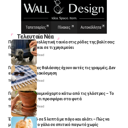
Τελευταία Νέα
Πολλοί βάζουν κολλητική ταινία στις ρόδες της βαλίτσας:
Γιατί το κάνουν και σε τι χρησιμεύει
Thali Ombre
4 Min Read
Γιατί οι πετσέτες θαλάσσης έχουν αυτές τις γραμμές; Δεν
είναι μόνο για διακόσμηση
Thali Ombre
5 Min Read
Γιατί βάζουν αλουμινόχαρτο κάτω από τις γλάστρες – Το
απλό κόλπο και τι προσφέρει στα φυτά
Thali Ombre
4 Min Read
Έτοιμο παγωτό σε 5 λεπτά με πάγο και αλάτι – Πώς να
μετατρέψετε το γάλα σε σπιτικό παγωτό χωρίς