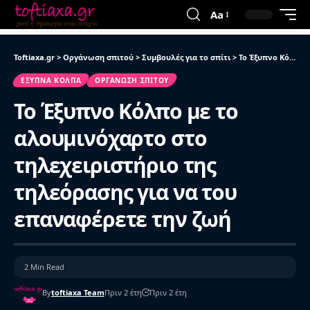
Aa
Toftiaxa.gr
>
Οργάνωση σπιτού
>
Συμβουλές για το σπίτι
>
Το Έξυπνο Κόλπο με το αλουμινόχαρτο στο τηλεχειριστήριο της τηλεόρασης για να του επαναφέρετε την ζωή
ΈΞΥΠΝΑ ΚΌΛΠΑ
ΟΡΓΆΝΩΣΗ ΣΠΙΤΟΎ
Το Έξυπνο Κόλπο με το
αλουμινόχαρτο στο
τηλεχειριστήριο της
τηλεόρασης για να του
επαναφέρετε την ζωή
2 Min Read
By
toftiaxa Team
Πριν 2 έτη
Πριν 2 έτη