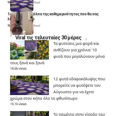
Thali Ombre
7 Min Read
14 πανέξυπνα κόλπα της καθημερινότητας που θα σας
λύσουν τα χέρια
Thali Ombre
6 Min Read
Viral τις τελευταίες 30 μέρες
Τα φυτεύεις μια φορά και
ανθίζουν για χρόνια: 10
φυτά που μεγαλώνουν μόνα
τους ξανά και ξανά
18.6k views
12 φυτά εδαφοκάλυψης που
μπορείτε να φυτέψετε τον
Αύγουστο για να έχετε
χρώμα στον κήπο όλο το φθινόπωρο
10.1k views
Το τσιμέντο στην είσοδο του