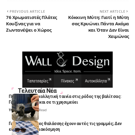
PREVIOUS ARTICLE
NEXT ARTICLE
76 Χρωματιστές Πλάτες
Κόκκινη Μύτη: Γιατί η Μύτη
Κουζίνας για να
σας Κρυώνει Πάντα Ακόμα
Ζωντανέψει ο Χώρος
και Όταν Δεν Είναι
Χειμώνας
Τελευταία Νέα
Πολλοί βάζουν κολλητική ταινία στις ρόδες της βαλίτσας:
Γιατί το κάνουν και σε τι χρησιμεύει
Thali Ombre
4 Min Read
Γιατί οι πετσέτες θαλάσσης έχουν αυτές τις γραμμές; Δεν
είναι μόνο για διακόσμηση