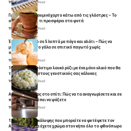
Thali Ombre
5 Min Read
Γιατί βάζουν αλουμινόχαρτο κάτω από τις γλάστρες – Το
απλό κόλπο και τι προσφέρει στα φυτά
Thali Ombre
4 Min Read
Έτοιμο παγωτό σε 5 λεπτά με πάγο και αλάτι – Πώς να
μετατρέψετε το γάλα σε σπιτικό παγωτό χωρίς
παγωτομηχανή
Thali Ombre
4 Min Read
10 φορές ποιο νόστιμο λευκό ρύζι με ένα μόνο υλικό που θα
το απογειώσει στους γευστικούς σας κάλυκες
Thali Ombre
4 Min Read
Αυγά κατσαρίδας στο σπίτι: Πώς να τα αναγνωρίσετε και σε
ποια σημεία πρέπει να ψάξετε
Thali Ombre
4 Min Read
12 φυτά εδαφοκάλυψης που μπορείτε να φυτέψετε τον
Αύγουστο για να έχετε χρώμα στον κήπο όλο το φθινόπωρο