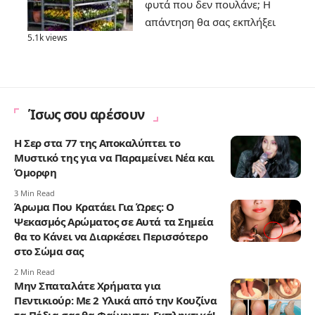
φυτά που δεν πουλάνε; Η
απάντηση θα σας εκπλήξει
5.1k views
Ίσως σου αρέσουν
Η Σερ στα 77 της Αποκαλύπτει το
Μυστικό της για να Παραμείνει Νέα και
Όμορφη
3 Min Read
Άρωμα Που Κρατάει Για Ώρες: Ο
Ψεκασμός Αρώματος σε Αυτά τα Σημεία
θα το Κάνει να Διαρκέσει Περισσότερο
στο Σώμα σας
2 Min Read
Μην Σπαταλάτε Χρήματα για
Πεντικιούρ: Με 2 Υλικά από την Κουζίνα