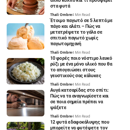
απλό κόλπο και τι προσφέρει
στα φυτά
Thali Ombre
4 Min Read
Έτοιμο παγωτό σε 5 λεπτά με
πάγο και αλάτι – Πώς να
μετατρέψετε το γάλα σε
σπιτικό παγωτό χωρίς
παγωτομηχανή
Thali Ombre
4 Min Read
10 φορές ποιο νόστιμο λευκό
ρύζι με ένα μόνο υλικό που θα
το απογειώσει στους
γευστικούς σας κάλυκες
Thali Ombre
4 Min Read
Αυγά κατσαρίδας στο σπίτι:
Πώς να τα αναγνωρίσετε και
σε ποια σημεία πρέπει να
ψάξετε
Thali Ombre
4 Min Read
12 φυτά εδαφοκάλυψης που
μπορείτε να φυτέψετε τον