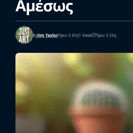
Αμέσως
By
Jim Taylor
Πριν 3 έτη
1 View
Πριν 2 έτη