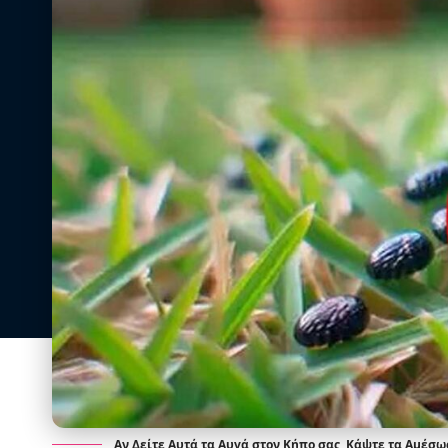
Αν Δείτε Αυτά τα Αυγά στον Κήπο σας, Κάψτε τα Αμέσω