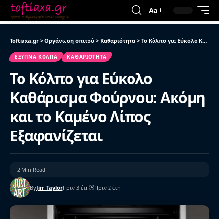
Aa
Toftiaxa.gr
>
Οργάνωση σπιτού
>
Καθαριότητα
>
Το Κόλπο για Εύκολο Καθάρισμα Φούρνου: Ακόμη και το Καμένο Λίπος Εξαφανίζεται
ΈΞΥΠΝΑ ΚΌΛΠΑ
ΚΑΘΑΡΙΌΤΗΤΑ
Το Κόλπο για Εύκολο
Καθάρισμα Φούρνου: Ακόμη
και το Καμένο Λίπος
Εξαφανίζεται
2 Min Read
By
Jim Taylor
Πριν 3 έτη
Πριν 2 έτη