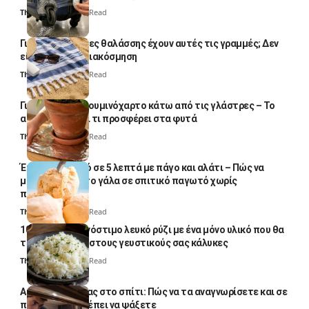
Thali Ombre
4 Min Read
Γιατί οι πετσέτες θαλάσσης έχουν αυτές τις γραμμές; Δεν
είναι μόνο για διακόσμηση
Thali Ombre
5 Min Read
Γιατί βάζουν αλουμινόχαρτο κάτω από τις γλάστρες – Το
απλό κόλπο και τι προσφέρει στα φυτά
Thali Ombre
4 Min Read
Έτοιμο παγωτό σε 5 λεπτά με πάγο και αλάτι – Πώς να
μετατρέψετε το γάλα σε σπιτικό παγωτό χωρίς
παγωτομηχανή
Thali Ombre
4 Min Read
10 φορές ποιο νόστιμο λευκό ρύζι με ένα μόνο υλικό που θα
το απογειώσει στους γευστικούς σας κάλυκες
Thali Ombre
4 Min Read
Αυγά κατσαρίδας στο σπίτι: Πώς να τα αναγνωρίσετε και σε
ποια σημεία πρέπει να ψάξετε