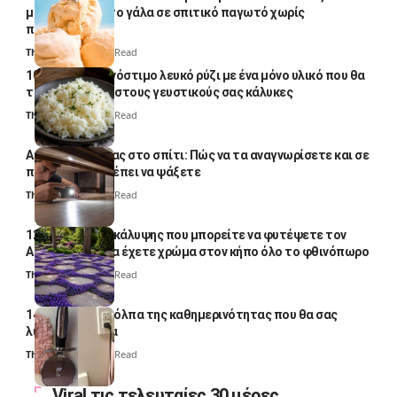
μετατρέψετε το γάλα σε σπιτικό παγωτό χωρίς
παγωτομηχανή
Thali Ombre
4 Min Read
10 φορές ποιο νόστιμο λευκό ρύζι με ένα μόνο υλικό που θα
το απογειώσει στους γευστικούς σας κάλυκες
Thali Ombre
4 Min Read
Αυγά κατσαρίδας στο σπίτι: Πώς να τα αναγνωρίσετε και σε
ποια σημεία πρέπει να ψάξετε
Thali Ombre
4 Min Read
12 φυτά εδαφοκάλυψης που μπορείτε να φυτέψετε τον
Αύγουστο για να έχετε χρώμα στον κήπο όλο το φθινόπωρο
Thali Ombre
7 Min Read
14 πανέξυπνα κόλπα της καθημερινότητας που θα σας
λύσουν τα χέρια
Thali Ombre
6 Min Read
Viral τις τελευταίες 30 μέρες