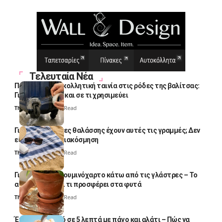
Τελευταία Νέα
Πολλοί βάζουν κολλητική ταινία στις ρόδες της βαλίτσας:
Γιατί το κάνουν και σε τι χρησιμεύει
Thali Ombre
4 Min Read
Γιατί οι πετσέτες θαλάσσης έχουν αυτές τις γραμμές; Δεν
είναι μόνο για διακόσμηση
Thali Ombre
5 Min Read
Γιατί βάζουν αλουμινόχαρτο κάτω από τις γλάστρες – Το
απλό κόλπο και τι προσφέρει στα φυτά
Thali Ombre
4 Min Read
Έτοιμο παγωτό σε 5 λεπτά με πάγο και αλάτι – Πώς να