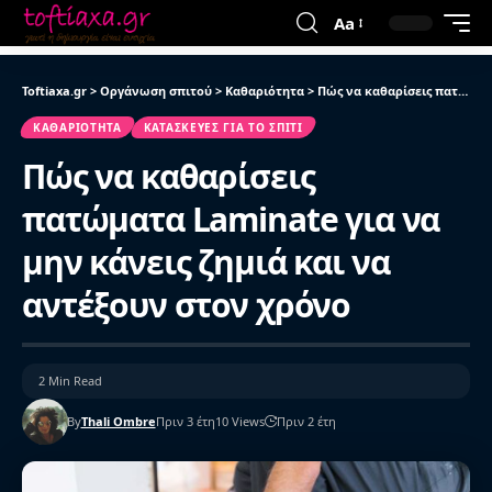
Aa
Toftiaxa.gr
>
Οργάνωση σπιτού
>
Καθαριότητα
>
Πώς να καθαρίσεις πατώματα Laminate για να μην κάνεις ζημιά και να αντέξουν στον χρόνο
ΚΑΘΑΡΙΌΤΗΤΑ
ΚΑΤΑΣΚΕΥΈΣ ΓΙΑ ΤΟ ΣΠΊΤΙ
Πώς να καθαρίσεις
πατώματα Laminate για να
μην κάνεις ζημιά και να
αντέξουν στον χρόνο
2 Min Read
By
Thali Ombre
Πριν 3 έτη
10 Views
Πριν 2 έτη