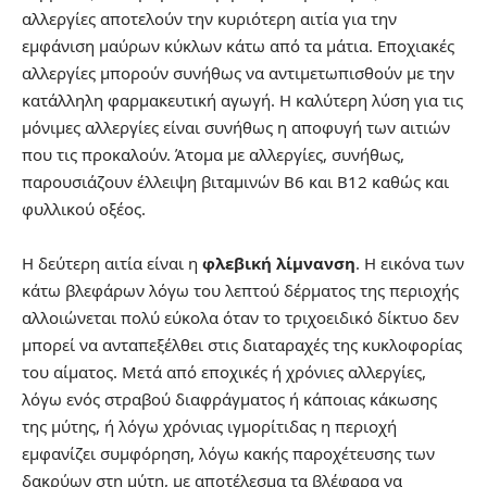
αλλεργίες αποτελούν την κυριότερη αιτία για την
εμφάνιση μαύρων κύκλων κάτω από τα μάτια. Εποχιακές
αλλεργίες μπορούν συνήθως να αντιμετωπισθούν με την
κατάλληλη φαρμακευτική αγωγή. Η καλύτερη λύση για τις
μόνιμες αλλεργίες είναι συνήθως η αποφυγή των αιτιών
που τις προκαλούν. Άτομα με αλλεργίες, συνήθως,
παρουσιάζουν έλλειψη βιταμινών Β6 και Β12 καθώς και
φυλλικού οξέος.
Η δεύτερη αιτία είναι η
φλεβική λίμνανση
. Η εικόνα των
κάτω βλεφάρων λόγω του λεπτού δέρματος της περιοχής
αλλοιώνεται πολύ εύκολα όταν το τριχοειδικό δίκτυο δεν
μπορεί να ανταπεξέλθει στις διαταραχές της κυκλοφορίας
του αίματος. Μετά από εποχικές ή χρόνιες αλλεργίες,
λόγω ενός στραβού διαφράγματος ή κάποιας κάκωσης
της μύτης, ή λόγω χρόνιας ιγμορίτιδας η περιοχή
εμφανίζει συμφόρηση, λόγω κακής παροχέτευσης των
δακρύων στη μύτη, με αποτέλεσμα τα βλέφαρα να