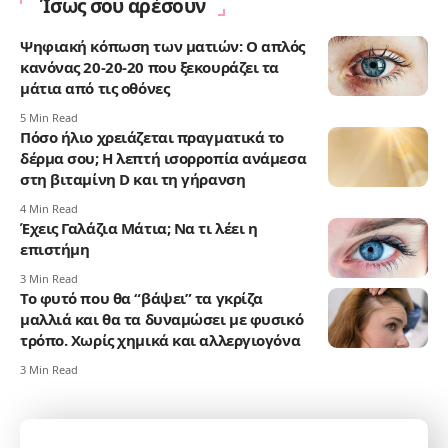
Ίσως σου αρέσουν
Ψηφιακή κόπωση των ματιών: Ο απλός
κανόνας 20-20-20 που ξεκουράζει τα
μάτια από τις οθόνες
5 Min Read
Πόσο ήλιο χρειάζεται πραγματικά το
δέρμα σου; Η λεπτή ισορροπία ανάμεσα
στη βιταμίνη D και τη γήρανση
4 Min Read
Έχεις Γαλάζια Μάτια; Να τι λέει η
επιστήμη
3 Min Read
Το φυτό που θα “βάψει” τα γκρίζα
μαλλιά και θα τα δυναμώσει με φυσικό
τρόπο. Χωρίς χημικά και αλλεργιογόνα
3 Min Read