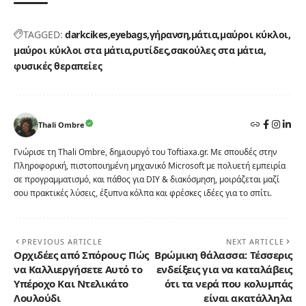
TAGGED:
darkcikes
eyebags
γήρανση
μάτια
μαύροι κύκλοι
μαύροι κύκλοι στα μάτια
ρυτίδες
σακούλες στα μάτια
φυσικές θεραπείες
Thali Ombre
Γνώρισε τη Thali Ombre, δημιουργό του Toftiaxa.gr. Με σπουδές στην
Πληροφορική, πιστοποιημένη μηχανικό Microsoft με πολυετή εμπειρία
σε προγραμματισμό, και πάθος για DIY & διακόσμηση, μοιράζεται μαζί
σου πρακτικές λύσεις, έξυπνα κόλπα και φρέσκες ιδέες για το σπίτι.
PREVIOUS ARTICLE
NEXT ARTICLE
Ορχιδέες από Σπόρους: Πώς
Βρώμικη θάλασσα: Τέσσερις
να Καλλιεργήσετε Αυτό το
ενδείξεις για να καταλάβεις
Υπέροχο Και Ντελικάτο
ότι τα νερά που κολυμπάς
Λουλούδι
είναι ακατάλληλα