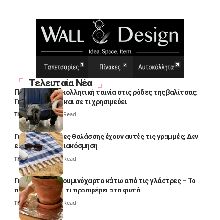
Τελευταία Νέα
Πολλοί βάζουν κολλητική ταινία στις ρόδες της βαλίτσας:
Γιατί το κάνουν και σε τι χρησιμεύει
Thali Ombre
4 Min Read
Γιατί οι πετσέτες θαλάσσης έχουν αυτές τις γραμμές; Δεν
είναι μόνο για διακόσμηση
Thali Ombre
5 Min Read
Γιατί βάζουν αλουμινόχαρτο κάτω από τις γλάστρες – Το
απλό κόλπο και τι προσφέρει στα φυτά
Thali Ombre
4 Min Read