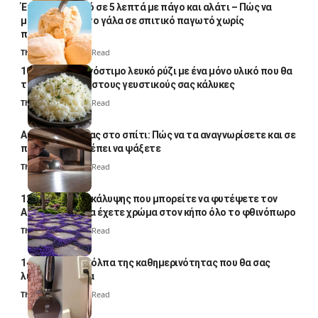
Έτοιμο παγωτό σε 5 λεπτά με πάγο και αλάτι – Πώς να
μετατρέψετε το γάλα σε σπιτικό παγωτό χωρίς
παγωτομηχανή
Thali Ombre
4 Min Read
10 φορές ποιο νόστιμο λευκό ρύζι με ένα μόνο υλικό που θα
το απογειώσει στους γευστικούς σας κάλυκες
Thali Ombre
4 Min Read
Αυγά κατσαρίδας στο σπίτι: Πώς να τα αναγνωρίσετε και σε
ποια σημεία πρέπει να ψάξετε
Thali Ombre
4 Min Read
12 φυτά εδαφοκάλυψης που μπορείτε να φυτέψετε τον
Αύγουστο για να έχετε χρώμα στον κήπο όλο το φθινόπωρο
Thali Ombre
7 Min Read
14 πανέξυπνα κόλπα της καθημερινότητας που θα σας
λύσουν τα χέρια
Thali Ombre
6 Min Read