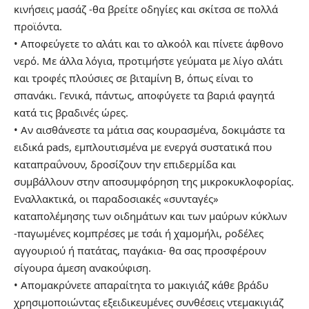
κινήσεις μασάζ -θα βρείτε οδηγίες και σκίτσα σε πολλά
προϊόντα.
• Αποφεύγετε το αλάτι και το αλκοόλ και πίνετε άφθονο
νερό. Με άλλα λόγια, προτιμήστε γεύματα με λίγο αλάτι
και τροφές πλούσιες σε βιταμίνη Β, όπως είναι το
σπανάκι. Γενικά, πάντως, αποφύγετε τα βαριά φαγητά
κατά τις βραδινές ώρες.
• Αν αισθάνεστε τα μάτια σας κουρασμένα, δοκιμάστε τα
ειδικά pads, εμπλουτισμένα με ενεργά συστατικά που
καταπραΰνουν, δροσίζουν την επιδερμίδα και
συμβάλλουν στην αποσυμφόρηση της μικροκυκλοφορίας.
Εναλλακτικά, οι παραδοσιακές «συνταγές»
καταπολέμησης των οιδημάτων και των μαύρων κύκλων
-παγωμένες κομπρέσες με τσάι ή χαμομήλι, ροδέλες
αγγουριού ή πατάτας, παγάκια- θα σας προσφέρουν
σίγουρα άμεση ανακούφιση.
• Απομακρύνετε απαραίτητα το μακιγιάζ κάθε βράδυ
χρησιμοποιώντας εξειδικευμένες συνθέσεις ντεμακιγιάζ