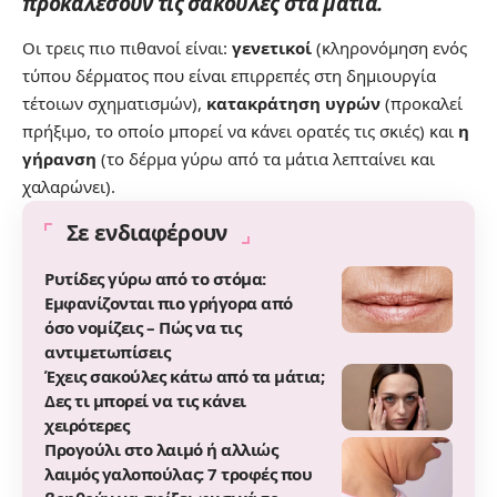
προκαλέσουν τις
σακούλες στα μάτια
.
Οι τρεις πιο πιθανοί είναι:
γενετικοί
(κληρονόμηση ενός
τύπου δέρματος που είναι επιρρεπές στη δημιουργία
τέτοιων σχηματισμών),
κατακράτηση υγρών
(προκαλεί
πρήξιμο, το οποίο μπορεί να κάνει ορατές τις σκιές) και
η
γήρανση
(το δέρμα γύρω από τα μάτια λεπταίνει και
χαλαρώνει).
Σε ενδιαφέρουν
Ρυτίδες γύρω από το στόμα:
Εμφανίζονται πιο γρήγορα από
όσο νομίζεις – Πώς να τις
αντιμετωπίσεις
Έχεις σακούλες κάτω από τα μάτια;
Δες τι μπορεί να τις κάνει
χειρότερες
Προγούλι στο λαιμό ή αλλιώς
λαιμός γαλοπούλας: 7 τροφές που