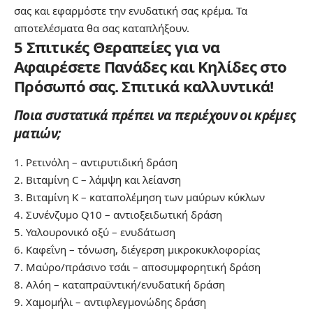
σας και εφαρμόστε την ενυδατική σας κρέμα. Τα
αποτελέσματα θα σας καταπλήξουν.
5 Σπιτικές Θεραπείες για να
Αφαιρέσετε Πανάδες και Κηλίδες στο
Πρόσωπό σας. Σπιτικά καλλυντικά!
Ποια συστατικά πρέπει να περιέχουν οι κρέμες
ματιών;
1. Ρετινόλη – αντιρυτιδική δράση
2. Βιταμίνη C – λάμψη και λείανση
3. Βιταμίνη Κ – καταπολέμηση των μαύρων κύκλων
4. Συνένζυμο Q10 – αντιοξειδωτική δράση
5. Υαλουρονικό οξύ – ενυδάτωση
6. Καφεΐνη – τόνωση, διέγερση μικροκυκλοφορίας
7. Μαύρο/πράσινο τσάι – αποσυμφορητική δράση
8. Αλόη – καταπραϋντική/ενυδατική δράση
9. Χαμομήλι – αντιφλεγμονώδης δράση