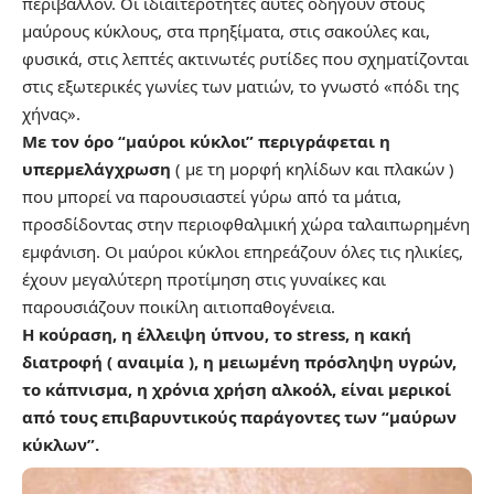
περιβάλλον. Οι ιδιαιτερότητες αυτές οδηγούν στους
μαύρους κύκλους, στα πρηξίματα, στις σακούλες και,
φυσικά, στις λεπτές ακτινωτές ρυτίδες που σχηματίζονται
στις εξωτερικές γωνίες των ματιών, το γνωστό «πόδι της
χήνας».
Με τον όρο “μαύροι κύκλοι” περιγράφεται η
υπερμελάγχρωση
( με τη μορφή κηλίδων και πλακών )
που μπορεί να παρουσιαστεί γύρω από τα μάτια,
προσδίδοντας στην περιοφθαλμική χώρα ταλαιπωρημένη
εμφάνιση. Οι μαύροι κύκλοι επηρεάζουν όλες τις ηλικίες,
έχουν μεγαλύτερη προτίμηση στις γυναίκες και
παρουσιάζουν ποικίλη αιτιοπαθογένεια.
Η κούραση, η έλλειψη ύπνου, το stress, η κακή
διατροφή ( αναιμία ), η μειωμένη πρόσληψη υγρών,
το κάπνισμα, η χρόνια χρήση αλκοόλ, είναι μερικοί
από τους επιβαρυντικούς παράγοντες των “μαύρων
κύκλων”.