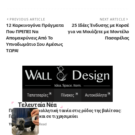
PREVIOUS ARTICLE
NEXT ARTICLE
12 Καρκινογόνα Πράγματα
25 Ιδέες Ένδυσης με Κορσέ
Που ΠΡΕΠΕΙ Να
για να Μοιάζετε με Μοντέλο
Απομακρύνεις Από Το
Πασαρέλας
Υπνοδωμάτιο Σου Αμέσως
ΤΩΡΑ!
Τελευταία Νέα
Πολλοί βάζουν κολλητική ταινία στις ρόδες της βαλίτσας:
Γιατί το κάνουν και σε τι χρησιμεύει
Thali Ombre
4 Min Read