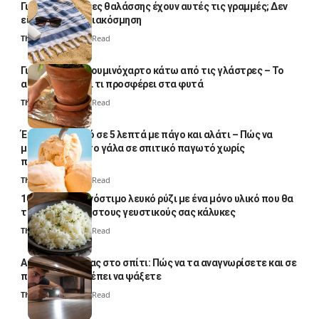
Γιατί οι πετσέτες θαλάσσης έχουν αυτές τις γραμμές; Δεν
είναι μόνο για διακόσμηση
Thali Ombre
5 Min Read
Γιατί βάζουν αλουμινόχαρτο κάτω από τις γλάστρες – Το
απλό κόλπο και τι προσφέρει στα φυτά
Thali Ombre
4 Min Read
Έτοιμο παγωτό σε 5 λεπτά με πάγο και αλάτι – Πώς να
μετατρέψετε το γάλα σε σπιτικό παγωτό χωρίς
παγωτομηχανή
Thali Ombre
4 Min Read
10 φορές ποιο νόστιμο λευκό ρύζι με ένα μόνο υλικό που θα
το απογειώσει στους γευστικούς σας κάλυκες
Thali Ombre
4 Min Read
Αυγά κατσαρίδας στο σπίτι: Πώς να τα αναγνωρίσετε και σε
ποια σημεία πρέπει να ψάξετε
Thali Ombre
4 Min Read