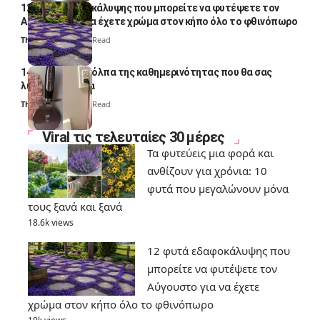
12 φυτά εδαφοκάλυψης που μπορείτε να φυτέψετε τον
Αύγουστο για να έχετε χρώμα στον κήπο όλο το φθινόπωρο
Thali Ombre
7 Min Read
14 πανέξυπνα κόλπα της καθημερινότητας που θα σας
λύσουν τα χέρια
Thali Ombre
6 Min Read
Viral τις τελευταίες 30 μέρες
Τα φυτεύεις μια φορά και
ανθίζουν για χρόνια: 10
φυτά που μεγαλώνουν μόνα
τους ξανά και ξανά
18.6k views
12 φυτά εδαφοκάλυψης που
μπορείτε να φυτέψετε τον
Αύγουστο για να έχετε
χρώμα στον κήπο όλο το φθινόπωρο