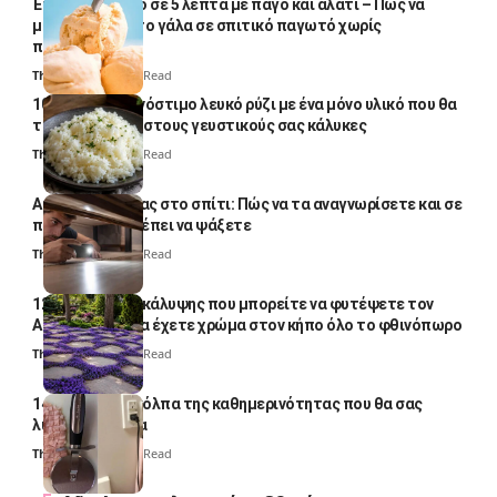
Έτοιμο παγωτό σε 5 λεπτά με πάγο και αλάτι – Πώς να
μετατρέψετε το γάλα σε σπιτικό παγωτό χωρίς
παγωτομηχανή
Thali Ombre
4 Min Read
10 φορές ποιο νόστιμο λευκό ρύζι με ένα μόνο υλικό που θα
το απογειώσει στους γευστικούς σας κάλυκες
Thali Ombre
4 Min Read
Αυγά κατσαρίδας στο σπίτι: Πώς να τα αναγνωρίσετε και σε
ποια σημεία πρέπει να ψάξετε
Thali Ombre
4 Min Read
12 φυτά εδαφοκάλυψης που μπορείτε να φυτέψετε τον
Αύγουστο για να έχετε χρώμα στον κήπο όλο το φθινόπωρο
Thali Ombre
7 Min Read
14 πανέξυπνα κόλπα της καθημερινότητας που θα σας
λύσουν τα χέρια
Thali Ombre
6 Min Read