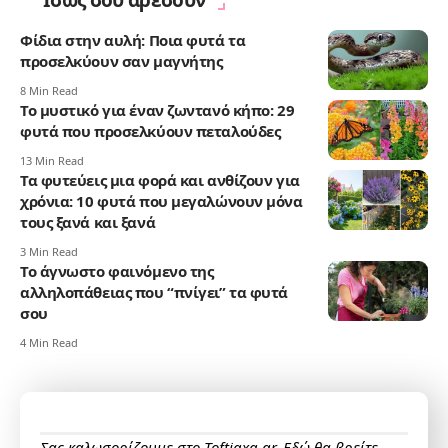
Φίδια στην αυλή: Ποια φυτά τα
προσελκύουν σαν μαγνήτης
8 Min Read
Το μυστικό για έναν ζωντανό κήπο: 29
φυτά που προσελκύουν πεταλούδες
13 Min Read
Τα φυτεύεις μια φορά και ανθίζουν για
χρόνια: 10 φυτά που μεγαλώνουν μόνα
τους ξανά και ξανά
3 Min Read
Το άγνωστο φαινόμενο της
αλληλοπάθειας που “πνίγει” τα φυτά
σου
4 Min Read
Σας καλωσορίζουμε στο Toftiaxa.gr. Εδώ θα βρείτε