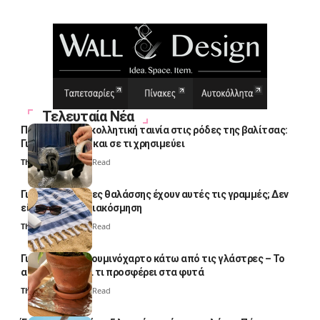
Τελευταία Νέα
Πολλοί βάζουν κολλητική ταινία στις ρόδες της βαλίτσας:
Γιατί το κάνουν και σε τι χρησιμεύει
Thali Ombre
4 Min Read
Γιατί οι πετσέτες θαλάσσης έχουν αυτές τις γραμμές; Δεν
είναι μόνο για διακόσμηση
Thali Ombre
5 Min Read
Γιατί βάζουν αλουμινόχαρτο κάτω από τις γλάστρες – Το
απλό κόλπο και τι προσφέρει στα φυτά
Thali Ombre
4 Min Read