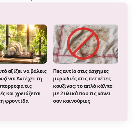
τό αξίζει να βάλεις
Πες αντίο στις άσχημες
υζίνα: Αντέχει τη
μυρωδιές στις πετσέτες
 απορροφά τις
κουζίνας: το απλό κόλπο
ς και χρειάζεται
με 2 υλικά που τις κάνει
τη φροντίδα
σαν καινούριες