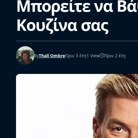
Μπορείτε να Βά
Κουζίνα σας
By
Thali Ombre
Πριν 3 έτη
1 View
Πριν 2 έτη