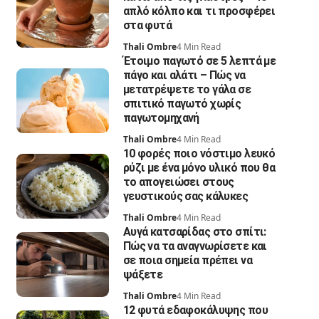
απλό κόλπο και τι προσφέρει
στα φυτά
Thali Ombre
4 Min Read
Έτοιμο παγωτό σε 5 λεπτά με
πάγο και αλάτι – Πώς να
μετατρέψετε το γάλα σε
σπιτικό παγωτό χωρίς
παγωτομηχανή
Thali Ombre
4 Min Read
10 φορές ποιο νόστιμο λευκό
ρύζι με ένα μόνο υλικό που θα
το απογειώσει στους
γευστικούς σας κάλυκες
Thali Ombre
4 Min Read
Αυγά κατσαρίδας στο σπίτι:
Πώς να τα αναγνωρίσετε και
σε ποια σημεία πρέπει να
ψάξετε
Thali Ombre
4 Min Read
12 φυτά εδαφοκάλυψης που