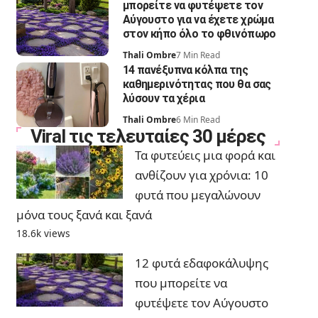
μπορείτε να φυτέψετε τον
Αύγουστο για να έχετε χρώμα
στον κήπο όλο το φθινόπωρο
Thali Ombre
7 Min Read
14 πανέξυπνα κόλπα της
καθημερινότητας που θα σας
λύσουν τα χέρια
Thali Ombre
6 Min Read
Viral τις τελευταίες 30 μέρες
Τα φυτεύεις μια φορά και
ανθίζουν για χρόνια: 10
φυτά που μεγαλώνουν
μόνα τους ξανά και ξανά
18.6k views
12 φυτά εδαφοκάλυψης
που μπορείτε να
φυτέψετε τον Αύγουστο