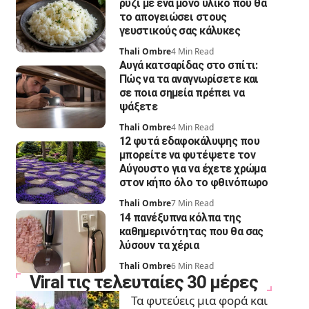
ρύζι με ένα μόνο υλικό που θα
το απογειώσει στους
γευστικούς σας κάλυκες
Thali Ombre
4 Min Read
Αυγά κατσαρίδας στο σπίτι:
Πώς να τα αναγνωρίσετε και
σε ποια σημεία πρέπει να
ψάξετε
Thali Ombre
4 Min Read
12 φυτά εδαφοκάλυψης που
μπορείτε να φυτέψετε τον
Αύγουστο για να έχετε χρώμα
στον κήπο όλο το φθινόπωρο
Thali Ombre
7 Min Read
14 πανέξυπνα κόλπα της
καθημερινότητας που θα σας
λύσουν τα χέρια
Thali Ombre
6 Min Read
Viral τις τελευταίες 30 μέρες
Τα φυτεύεις μια φορά και