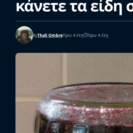
κάνετε τα είδη 
By
Thali Ombre
Πριν 4 έτη
Πριν 4 έτη