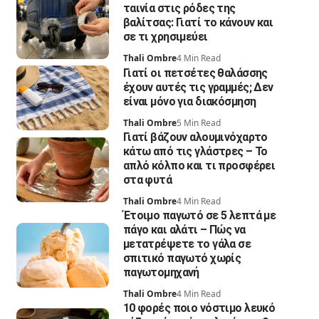
ταινία στις ρόδες της
βαλίτσας: Γιατί το κάνουν και
σε τι χρησιμεύει
Thali Ombre
4 Min Read
Γιατί οι πετσέτες θαλάσσης
έχουν αυτές τις γραμμές; Δεν
είναι μόνο για διακόσμηση
Thali Ombre
5 Min Read
Γιατί βάζουν αλουμινόχαρτο
κάτω από τις γλάστρες – Το
απλό κόλπο και τι προσφέρει
στα φυτά
Thali Ombre
4 Min Read
Έτοιμο παγωτό σε 5 λεπτά με
πάγο και αλάτι – Πώς να
μετατρέψετε το γάλα σε
σπιτικό παγωτό χωρίς
παγωτομηχανή
Thali Ombre
4 Min Read
10 φορές ποιο νόστιμο λευκό