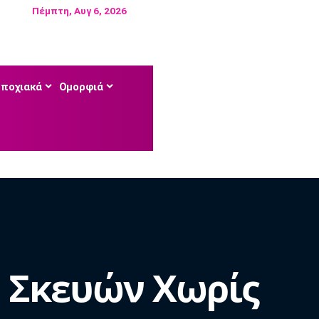
Πέμπτη, Αυγ 6, 2026
Εποχιακά
Ομορφιά
ν Σκευών Χωρίς