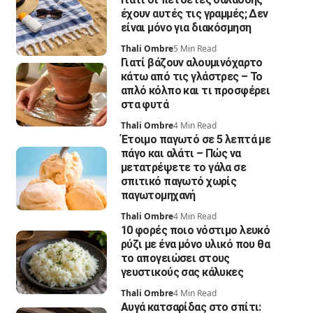
έχουν αυτές τις γραμμές; Δεν
είναι μόνο για διακόσμηση
Thali Ombre
5 Min Read
Γιατί βάζουν αλουμινόχαρτο
κάτω από τις γλάστρες – Το
απλό κόλπο και τι προσφέρει
στα φυτά
Thali Ombre
4 Min Read
Έτοιμο παγωτό σε 5 λεπτά με
πάγο και αλάτι – Πώς να
μετατρέψετε το γάλα σε
σπιτικό παγωτό χωρίς
παγωτομηχανή
Thali Ombre
4 Min Read
10 φορές ποιο νόστιμο λευκό
ρύζι με ένα μόνο υλικό που θα
το απογειώσει στους
γευστικούς σας κάλυκες
Thali Ombre
4 Min Read
Αυγά κατσαρίδας στο σπίτι: