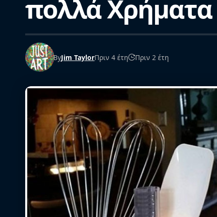
πολλά Χρήματα
By
Jim Taylor
Πριν 4 έτη
Πριν 2 έτη