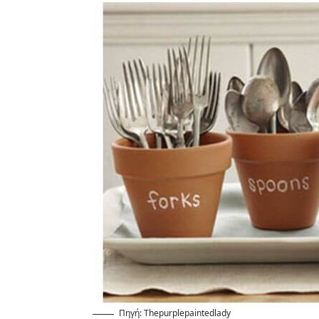
Πηγή: Thepurplepaintedlady