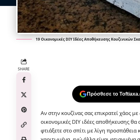
19 Οικονομικές DIY Ιδέες Αποθήκευσης Κουζινικών Σκ
SHARE
Πρόσθεσε το Toftiaxa
Αν στην κουζίνας σας επικρατεί χάος με
οικονομικές DIY ιδέες αποθήκευσης θα σ
φτιάξετε στο σπίτι με λίγη προσπάθεια 
χαριτωμένα, ενώ άλλα είναι φτιαγμένα 