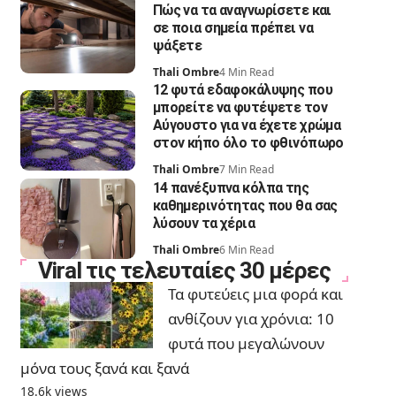
Πώς να τα αναγνωρίσετε και
σε ποια σημεία πρέπει να
ψάξετε
Thali Ombre
4 Min Read
12 φυτά εδαφοκάλυψης που
μπορείτε να φυτέψετε τον
Αύγουστο για να έχετε χρώμα
στον κήπο όλο το φθινόπωρο
Thali Ombre
7 Min Read
14 πανέξυπνα κόλπα της
καθημερινότητας που θα σας
λύσουν τα χέρια
Thali Ombre
6 Min Read
Viral τις τελευταίες 30 μέρες
Τα φυτεύεις μια φορά και
ανθίζουν για χρόνια: 10
φυτά που μεγαλώνουν
μόνα τους ξανά και ξανά
18.6k views