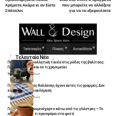
Χρήματα Ακόμα κι αν Είστε
που μπορείτε να αλλάξετε
Σπάταλοι
για να τα εξαφανίσετε
Τελευταία Νέα
Πολλοί βάζουν κολλητική ταινία στις ρόδες της βαλίτσας:
Γιατί το κάνουν και σε τι χρησιμεύει
Thali Ombre
4 Min Read
Γιατί οι πετσέτες θαλάσσης έχουν αυτές τις γραμμές; Δεν
είναι μόνο για διακόσμηση
Thali Ombre
5 Min Read
Γιατί βάζουν αλουμινόχαρτο κάτω από τις γλάστρες – Το
απλό κόλπο και τι προσφέρει στα φυτά