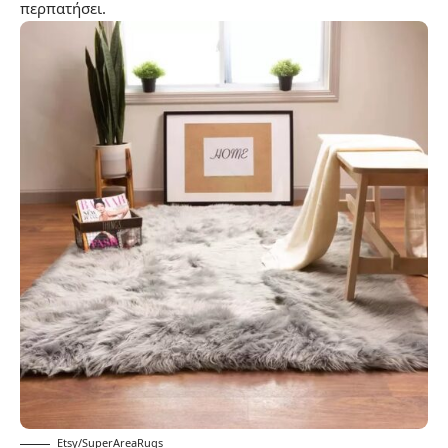
περπατήσει.
Etsy/SuperAreaRugs