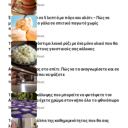
Thali Ombre
4 Min Read
Έτοιμο παγωτό σε 5 λεπτά με πάγο και αλάτι – Πώς να
μετατρέψετε το γάλα σε σπιτικό παγωτό χωρίς
παγωτομηχανή
Thali Ombre
4 Min Read
10 φορές ποιο νόστιμο λευκό ρύζι με ένα μόνο υλικό που θα
το απογειώσει στους γευστικούς σας κάλυκες
Thali Ombre
4 Min Read
Αυγά κατσαρίδας στο σπίτι: Πώς να τα αναγνωρίσετε και σε
ποια σημεία πρέπει να ψάξετε
Thali Ombre
4 Min Read
12 φυτά εδαφοκάλυψης που μπορείτε να φυτέψετε τον
Αύγουστο για να έχετε χρώμα στον κήπο όλο το φθινόπωρο
Thali Ombre
7 Min Read
14 πανέξυπνα κόλπα της καθημερινότητας που θα σας
λύσουν τα χέρια