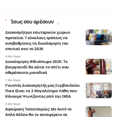
Ίσως σου αρέσουν
Διακοσμήτρια εσωτερικών χώρων
προτείνει 7 εύκολους τρόπους να
αναβαθμίσεις τη διακόσμηση του
σπιτιού σου το 2026
4 Min Read
Διακόσμηση Φθινόπωρο 2025: Το
βουργουνδί θα κάνει το σπίτι σου
αθεράπευτα μοναδικό
1 Min Read
Γνωστός Διακοσμητής μας Συμβουλεύει
Ποια Είναι τα 3 Μεγαλύτερα Λάθη που
Κάνουμε Ψωνίζοντας από την ΙΚΕΑ
3 Min Read
Αφαίρεση Ταπετσαρίας: Με Αυτό το
Απλό Κόλπο θα το καταφέρετε σε